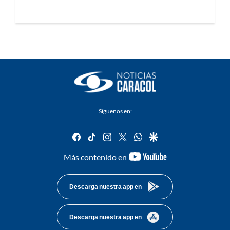
Síguenos en:
facebook
tiktok
instagram
twitter
whatsapp
google
youtube-
Más contenido en
footer
Descarga nuestra app en
Descarga nuestra app en