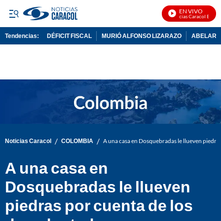
EN VIVO
Noticias Caracol En Vivo
Tendencias:
DÉFICIT FISCAL
MURIÓ ALFONSO LIZARAZO
ABELARDO
PUBLICIDAD
/
/
Noticias Caracol
COLOMBIA
A una casa en Dosquebradas le llueven piedra
A una casa en
Dosquebradas le llueven
piedras por cuenta de los