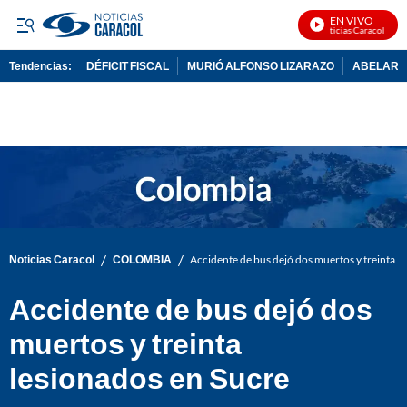
EN VIVO
Noticias Caracol En Vi
Tendencias:
DÉFICIT FISCAL
MURIÓ ALFONSO LIZARAZO
ABELARDO
PUBLICIDAD
/
/
Noticias Caracol
COLOMBIA
Accidente de bus dejó dos muertos y treinta l
Accidente de bus dejó dos
muertos y treinta
lesionados en Sucre