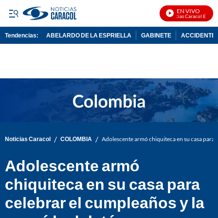
EN VIVO
Noticias Caracol En Vivo
Tendencias:
ABELARDO DE LA ESPRIELLA
GABINETE
ACCIDENTE 
PUBLICIDAD
/
/
Noticias Caracol
COLOMBIA
Adolescente armó chiquiteca en su casa para c
Adolescente armó
chiquiteca en su casa para
celebrar el cumpleaños y la