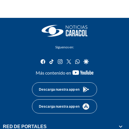
Síguenos en:
facebook
tiktok
instagram
twitter
whatsapp
google
youtube-
Más contenido en
footer
Descarga nuestra app en
Descarga nuestra app en
RED DE PORTALES