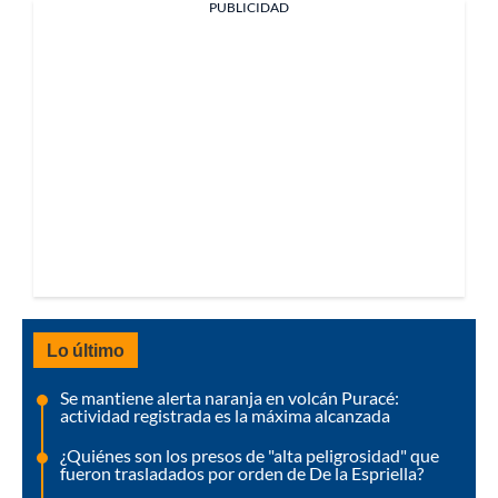
PUBLICIDAD
Lo último
Se mantiene alerta naranja en volcán Puracé:
actividad registrada es la máxima alcanzada
¿Quiénes son los presos de "alta peligrosidad" que
fueron trasladados por orden de De la Espriella?