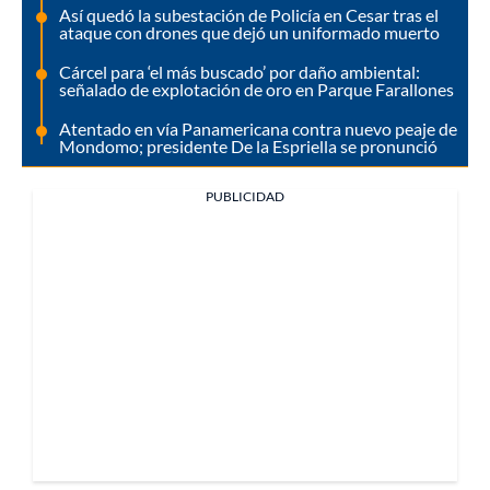
Así quedó la subestación de Policía en Cesar tras el
ataque con drones que dejó un uniformado muerto
Cárcel para ‘el más buscado’ por daño ambiental:
señalado de explotación de oro en Parque Farallones
Atentado en vía Panamericana contra nuevo peaje de
Mondomo; presidente De la Espriella se pronunció
PUBLICIDAD