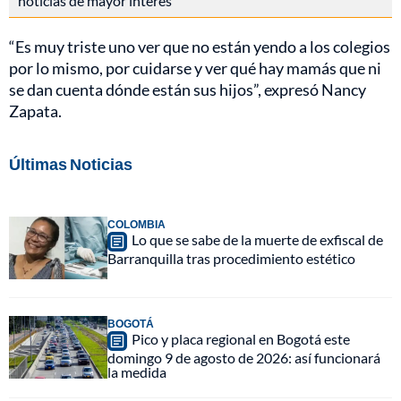
noticias de mayor interés
“Es muy triste uno ver que no están yendo a los colegios
por lo mismo, por cuidarse y ver qué hay mamás que ni
se dan cuenta dónde están sus hijos”, expresó Nancy
Zapata.
Últimas Noticias
COLOMBIA
Lo que se sabe de la muerte de exfiscal de
Barranquilla tras procedimiento estético
BOGOTÁ
Pico y placa regional en Bogotá este
domingo 9 de agosto de 2026: así funcionará
la medida