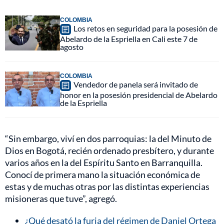
COLOMBIA
Los retos en seguridad para la posesión de
Abelardo de la Espriella en Cali este 7 de
agosto
COLOMBIA
Vendedor de panela será invitado de
honor en la posesión presidencial de Abelardo
de la Espriella
“Sin embargo, viví en dos parroquias: la del Minuto de
Dios en Bogotá, recién ordenado presbítero, y durante
varios años en la del Espíritu Santo en Barranquilla.
Conocí de primera mano la situación económica de
estas y de muchas otras por las distintas experiencias
misioneras que tuve”, agregó.
¿Qué desató la furia del régimen de Daniel Ortega