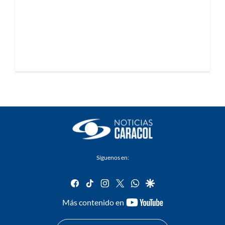
Síguenos en:
facebook
tiktok
instagram
twitter
whatsapp
google
youtube-
Más contenido en
footer