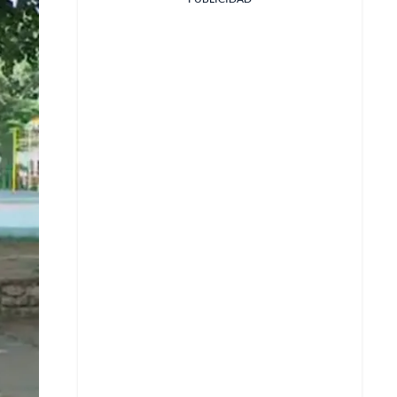
Facebook
X
Whatsapp
Copiar enlace
Telegram
LinkedIn