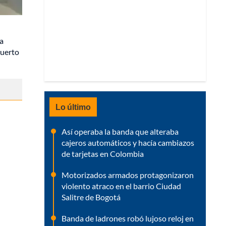
La
muerto
Lo último
Así operaba la banda que alteraba
cajeros automáticos y hacía cambiazos
de tarjetas en Colombia
Motorizados armados protagonizaron
violento atraco en el barrio Ciudad
Salitre de Bogotá
Banda de ladrones robó lujoso reloj en