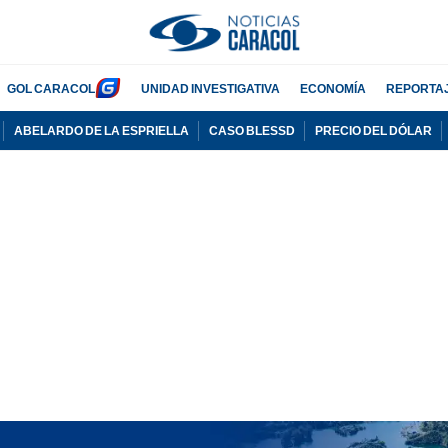
GOL CARACOL
UNIDAD INVESTIGATIVA
ECONOMÍA
REPORTA
ABELARDO DE LA ESPRIELLA
CASO BLESSD
PRECIO DEL DÓLAR
PUBLICIDAD