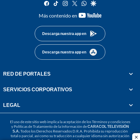
facebook
tiktok
instagram
twitter
whatsapp
google
youtube-
Más contenido en
footer
Descarga nuestra app en
Descarga nuestra app en
RED DE PORTALES
SERVICIOS CORPORATIVOS
LEGAL
El uso de este sitio web implica la aceptación de los
Términos y condiciones
y
Políticas de Tratamiento de la Información
de
CARACOL TELEVISIÓN
S.A.
Todos los Derechos Reservados D.R.A. Prohibida su reproducción
total o parcial, así como su traducción a cualquier idioma sin autorización
cl