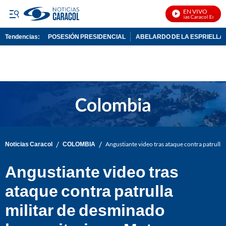
EN VIVO
Noticias Caracol En Vivo
Tendencias:
POSESIÓN PRESIDENCIAL
ABELARDO DE LA ESPRIELLA
PUBLICIDAD
/
/
Noticias Caracol
COLOMBIA
Angustiante video tras ataque contra patrulla
Angustiante video tras
ataque contra patrulla
militar de desminado