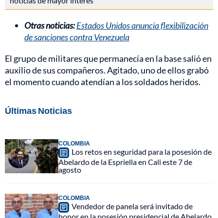
noticias de mayor interés
Otras noticias:
Estados Unidos anuncia flexibilización
de sanciones contra Venezuela
El grupo de militares que permanecía en la base salió en
auxilio de sus compañeros. Agitado, uno de ellos grabó
el momento cuando atendían a los soldados heridos.
Últimas Noticias
COLOMBIA
Los retos en seguridad para la posesión de
Abelardo de la Espriella en Cali este 7 de
agosto
COLOMBIA
Vendedor de panela será invitado de
honor en la posesión presidencial de Abelardo