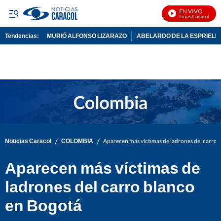
EN VIVO
Noticias Caracol En Vi
Tendencias:
MURIÓ ALFONSO LIZARAZO
ABELARDO DE LA ESPRIELL
PUBLICIDAD
/
/
Noticias Caracol
COLOMBIA
Aparecen más víctimas de ladrones del carro 
Aparecen más víctimas de
ladrones del carro blanco
en Bogotá