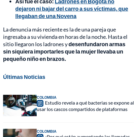
Así fue el caso:
Ladrones en Bogotá no
dejaron ni bajar del carro a sus víctimas, que
llegaban de una Novena
La denuncia más reciente es la de una pareja que
ingresaba a su vivienda en horas de la noche. Hasta el
sitio llegaron los ladrones y
desenfundaron armas
sin siquiera importarles que la mujer llevaba un
pequeño niño en brazos.
Últimas Noticias
COLOMBIA
Estudio revela a qué bacterias se expone al
usar los cascos compartidos de plataformas
COLOMBIA
¿Por qué están aumentando las llamadas