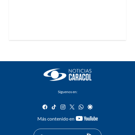
Síguenos en:
facebook
tiktok
instagram
twitter
whatsapp
google
youtube-
Más contenido en
footer