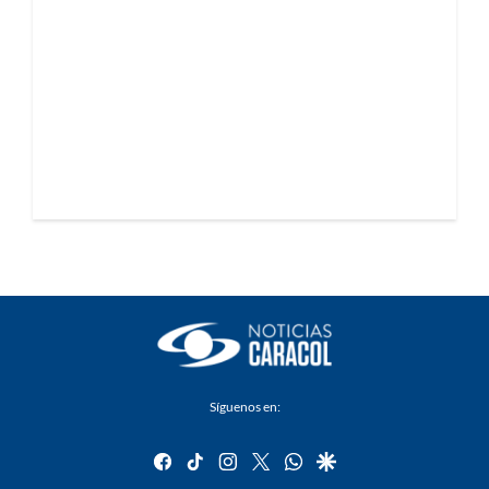
Síguenos en:
facebook
tiktok
instagram
twitter
whatsapp
google