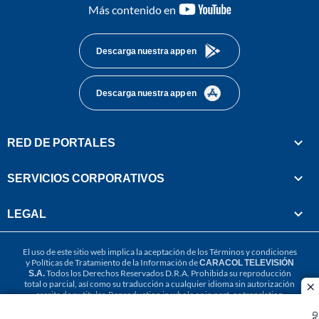
youtube-
Más contenido en
footer
Descarga nuestra app en
Descarga nuestra app en
RED DE PORTALES
SERVICIOS CORPORATIVOS
LEGAL
El uso de este sitio web implica la aceptación de los
Términos y condiciones
y
Políticas de Tratamiento de la Información
de
CARACOL TELEVISIÓN
S.A.
Todos los Derechos Reservados D.R.A. Prohibida su reproducción
total o parcial, así como su traducción a cualquier idioma sin autorización
cl
escrita de su titular. Reproduction in whole or in part, or translation
without written permission is prohibited. All rights reserved 2025.