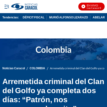
EN VIVO
Noticias Caracol En Vivo
Tendencias:
DÉFICIT FISCAL
MURIÓ ALFONSO LIZARAZO
ABELARDO
PUBLICIDAD
/
/
Noticias Caracol
COLOMBIA
Arremetida criminal del Clan del Golfo ya comp
Arremetida criminal del Clan
del Golfo ya completa dos
días: “Patrón, nos