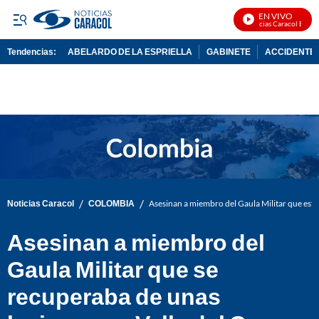
EN VIVO
Noticias Caracol En Viv
Tendencias:
ABELARDO DE LA ESPRIELLA
GABINETE
ACCIDENTE 
PUBLICIDAD
/
/
Noticias Caracol
COLOMBIA
Asesinan a miembro del Gaula Militar que esta
Asesinan a miembro del
Gaula Militar que se
recuperaba de unas