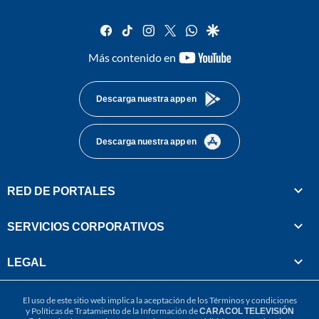
facebook
tiktok
instagram
twitter
whatsapp
google
youtube-
Más contenido en
footer
Descarga nuestra app en
Descarga nuestra app en
RED DE PORTALES
SERVICIOS CORPORATIVOS
LEGAL
El uso de este sitio web implica la aceptación de los
Términos y condiciones
y
Políticas de Tratamiento de la Información
de
CARACOL TELEVISIÓN