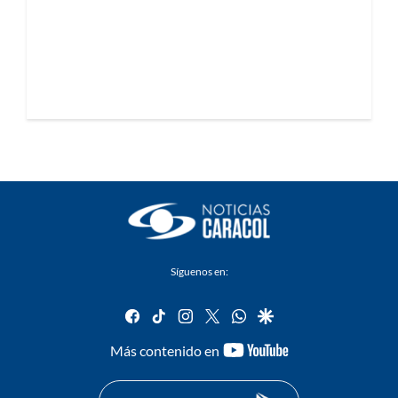
Síguenos en:
facebook
tiktok
instagram
twitter
whatsapp
google
youtube-
Más contenido en
footer