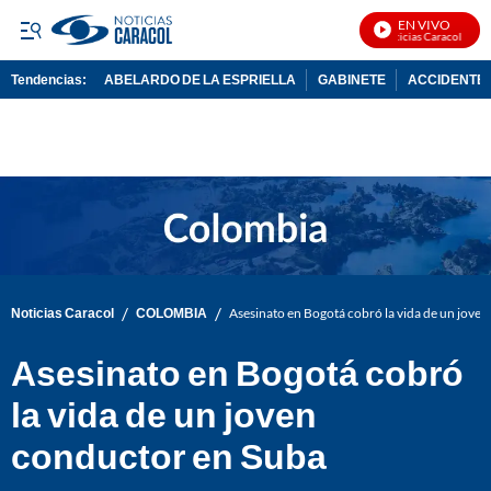
EN VIVO
Noticias Caracol En Viv
Tendencias:
ABELARDO DE LA ESPRIELLA
GABINETE
ACCIDENTE 
PUBLICIDAD
/
/
Noticias Caracol
COLOMBIA
Asesinato en Bogotá cobró la vida de un jove
Asesinato en Bogotá cobró
la vida de un joven
conductor en Suba