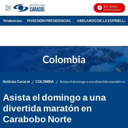
EN VIVO
Noticias Caracol En Vi
Tendencias:
POSESIÓN PRESIDENCIAL
ABELARDO DE LA ESPRIELLA
PUBLICIDAD
/
/
Noticias Caracol
COLOMBIA
Asista el domingo a una divertida maratón en
Asista el domingo a una
divertida maratón en
Carabobo Norte