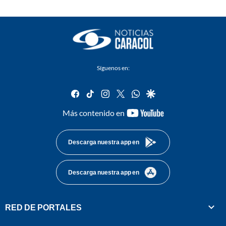
Síguenos en:
facebook
tiktok
instagram
twitter
whatsapp
google
youtube-
Más contenido en
footer
Descarga nuestra app en
Descarga nuestra app en
RED DE PORTALES