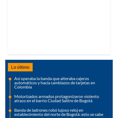
Lo último
Así operaba la banda que alteraba cajeros
automáticos y hacía cambiazos de tarjetas en
Colombia
Motorizados armados protagonizaron violento
atraco en el barrio Ciudad Salitre de Bogotá
Banda de ladrones robó lujoso reloj en
establecimiento del norte de Bogotá: esto se sabe