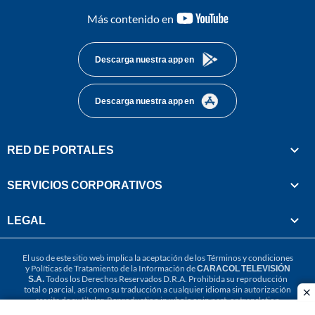
youtube-
Más contenido en
footer
Descarga nuestra app en
Descarga nuestra app en
RED DE PORTALES
SERVICIOS CORPORATIVOS
LEGAL
El uso de este sitio web implica la aceptación de los
Términos y condiciones
y
Políticas de Tratamiento de la Información
de
CARACOL TELEVISIÓN
S.A.
Todos los Derechos Reservados D.R.A. Prohibida su reproducción
total o parcial, así como su traducción a cualquier idioma sin autorización
cl
escrita de su titular. Reproduction in whole or in part, or translation
without written permission is prohibited. All rights reserved 2025.