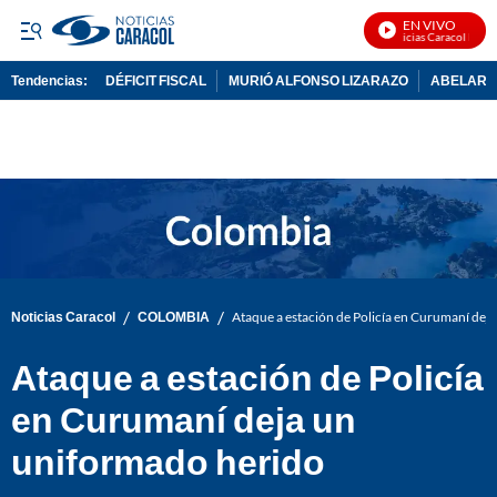
EN VIVO
Noticias Caracol En Viv
Tendencias:
DÉFICIT FISCAL
MURIÓ ALFONSO LIZARAZO
ABELARDO
PUBLICIDAD
/
/
Noticias Caracol
COLOMBIA
Ataque a estación de Policía en Curumaní dej
Ataque a estación de Policía
en Curumaní deja un
uniformado herido