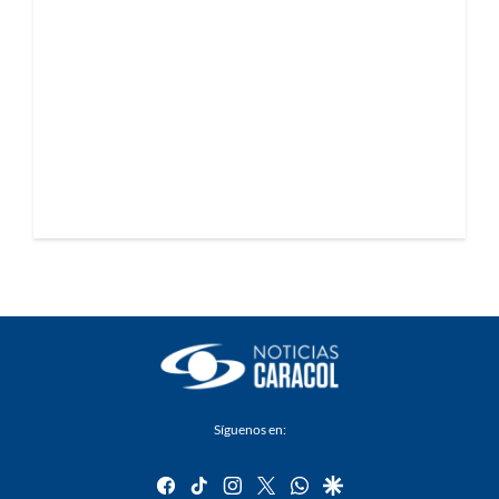
Síguenos en:
facebook
tiktok
instagram
twitter
whatsapp
google