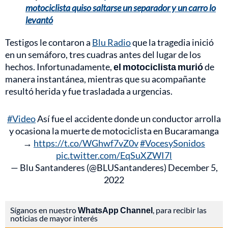
motociclista quiso saltarse un separador y un carro lo
levantó
Testigos le contaron a
Blu Radio
que la tragedia inició
en un semáforo, tres cuadras antes del lugar de los
hechos. Infortunadamente,
el motociclista murió
de
manera instantánea, mientras que su acompañante
resultó herida y fue trasladada a urgencias.
#Video
Así fue el accidente donde un conductor arrolla
y ocasiona la muerte de motociclista en Bucaramanga
→
https://t.co/WGhwf7vZ0v
#VocesySonidos
pic.twitter.com/EqSuXZWI7l
— Blu Santanderes (@BLUSantanderes)
December 5,
2022
Síganos en nuestro
WhatsApp Channel
, para recibir las
noticias de mayor interés