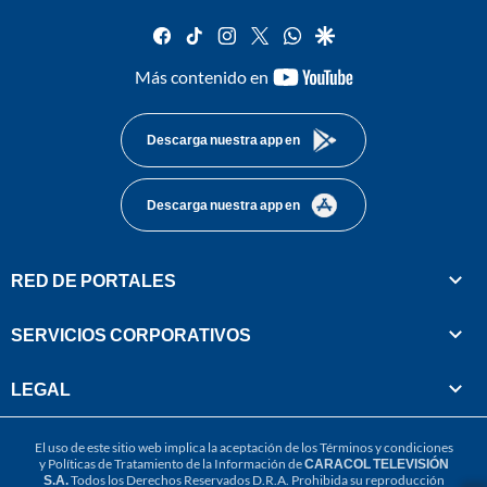
facebook
tiktok
instagram
twitter
whatsapp
google
youtube-
Más contenido en
footer
Descarga nuestra app en
Descarga nuestra app en
RED DE PORTALES
SERVICIOS CORPORATIVOS
LEGAL
El uso de este sitio web implica la aceptación de los
Términos y condiciones
y
Políticas de Tratamiento de la Información
de
CARACOL TELEVISIÓN
S.A.
Todos los Derechos Reservados D.R.A. Prohibida su reproducción