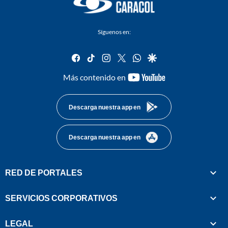
Síguenos en:
facebook
tiktok
instagram
twitter
whatsapp
google
youtube-
Más contenido en
footer
Descarga nuestra app en
Descarga nuestra app en
RED DE PORTALES
SERVICIOS CORPORATIVOS
LEGAL