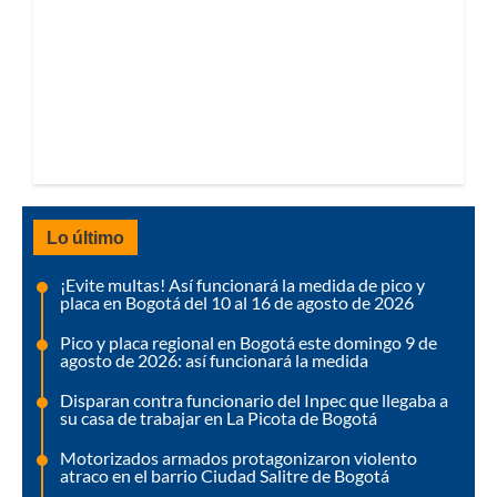
Lo último
¡Evite multas! Así funcionará la medida de pico y
placa en Bogotá del 10 al 16 de agosto de 2026
Pico y placa regional en Bogotá este domingo 9 de
agosto de 2026: así funcionará la medida
Disparan contra funcionario del Inpec que llegaba a
su casa de trabajar en La Picota de Bogotá
Motorizados armados protagonizaron violento
atraco en el barrio Ciudad Salitre de Bogotá