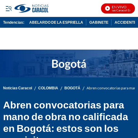
EN VIVO
Noticias Caracol En Vivo
Tendencias:
ABELARDO DE LA ESPRIELLA
GABINETE
ACCIDENTE 
PUBLICIDAD
/
/
/
Noticias Caracol
COLOMBIA
BOGOTÁ
Abren convocatorias para mano d
Abren convocatorias para
mano de obra no calificada
en Bogotá: estos son los