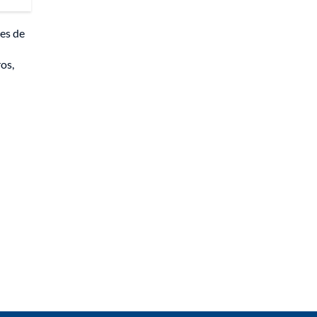
les de
os,