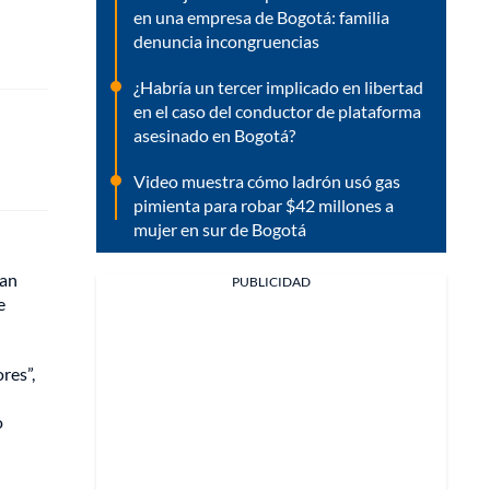
en una empresa de Bogotá: familia
denuncia incongruencias
¿Habría un tercer implicado en libertad
en el caso del conductor de plataforma
asesinado en Bogotá?
Video muestra cómo ladrón usó gas
pimienta para robar $42 millones a
mujer en sur de Bogotá
han
PUBLICIDAD
e
res”,
o