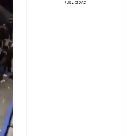
PUBLICIDAD
X
Whatsapp
Copiar enlace
Telegram
LinkedIn