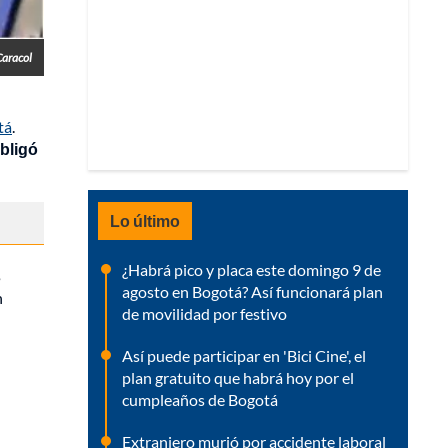
Caracol
tá
.
obligó
Lo último
¿Habrá pico y placa este domingo 9 de
s
agosto en Bogotá? Así funcionará plan
n
de movilidad por festivo
Así puede participar en 'Bici Cine', el
plan gratuito que habrá hoy por el
cumpleaños de Bogotá
Extranjero murió por accidente laboral