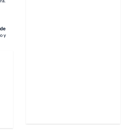
ra.
 de
o y