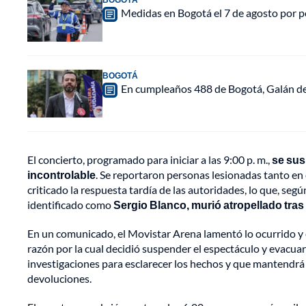
Medidas en Bogotá el 7 de agosto por po
BOGOTÁ
En cumpleaños 488 de Bogotá, Galán de
El concierto, programado para iniciar a las 9:00 p. m.,
se sus
incontrolable
. Se reportaron personas lesionadas tanto en 
criticado la respuesta tardía de las autoridades, lo que, seg
identificado como
Sergio Blanco, murió atropellado tras 
En un comunicado, el Movistar Arena lamentó lo ocurrido y ex
razón por la cual decidió suspender el espectáculo y evacuar
investigaciones para esclarecer los hechos y que mantendr
devoluciones.