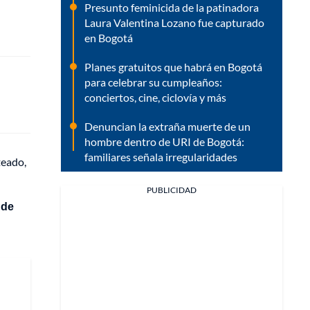
Presunto feminicida de la patinadora
Laura Valentina Lozano fue capturado
en Bogotá
Planes gratuitos que habrá en Bogotá
para celebrar su cumpleaños:
conciertos, cine, ciclovía y más
Denuncian la extraña muerte de un
hombre dentro de URI de Bogotá:
familiares señala irregularidades
teado,
PUBLICIDAD
 de