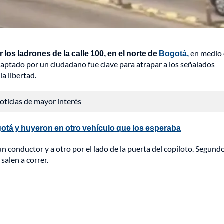
os ladrones de la calle 100, en el norte de
Bogotá,
en medio 
o captado por un ciudadano fue clave para atrapar a los señalados
la libertad.
 noticias de mayor interés
otá y huyeron en otro vehículo que los esperaba
n conductor y a otro por el lado de la puerta del copiloto. Segund
 salen a correr.