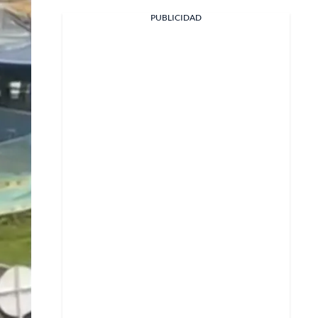
Facebook
PUBLICIDAD
X
Whatsapp
Copiar enlace
Telegram
LinkedIn