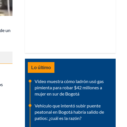
de un
Lo último
Video muestra cómo ladrón usó gas
os
pimienta para robar $42 millones a
mujer en sur de Bogotá
Vehículo que intentó subir puente
peatonal en Bogotá habría salido de
patios: ¿cuál es la razón?