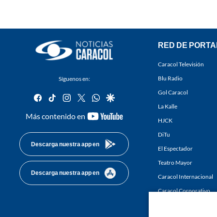
RED DE PORTA
Caracol Televisión
Blu Radio
Síguenos en:
Gol Caracol
facebook
tiktok
instagram
twitter
whatsapp
google
La Kalle
youtube-
Más contenido en
HJCK
footer
DiTu
Descarga nuestra app en
El Espectador
Teatro Mayor
Descarga nuestra app en
Caracol Internacional
Caracol Corporativo
Caracol Next