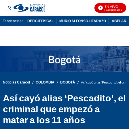
EN VIVO
Noticias Caracol En Vivo
Tendencias:
DÉFICIT FISCAL
MURIÓ ALFONSO LIZARAZO
ABELARDO
PUBLICIDAD
/
/
/
Noticias Caracol
COLOMBIA
BOGOTÁ
Así cayó alias ‘Pescadito’, el cr
Así cayó alias ‘Pescadito’, el
criminal que empezó a
matar a los 11 años