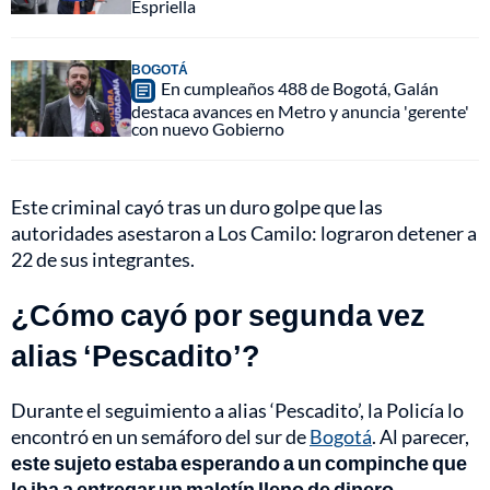
Espriella
BOGOTÁ
En cumpleaños 488 de Bogotá, Galán
destaca avances en Metro y anuncia 'gerente'
con nuevo Gobierno
Este criminal cayó tras un duro golpe que las
autoridades asestaron a Los Camilo: lograron detener a
22 de sus integrantes.
¿Cómo cayó por segunda vez
alias ‘Pescadito’?
Durante el seguimiento a alias ‘Pescadito’, la Policía lo
encontró en un semáforo del sur de
Bogotá
. Al parecer,
este sujeto estaba esperando a un compinche que
le iba a entregar un maletín lleno de dinero
,