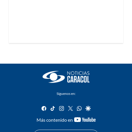
Síguenos en:
facebook
tiktok
instagram
twitter
whatsapp
google
youtube-
Más contenido en
footer