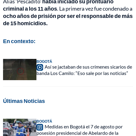
Alias ‘Pescadito’
había iniciado su prontuario
criminal a los 11 años
. La primera vez fue condenado a
ocho años de prisión por ser el responsable de más
de 15 homicidios.
En contexto:
BOGOTÁ
Así se jactaban de sus crímenes sicarios de
banda Los Camilo: “Eso sale por las noticias”
Últimas Noticias
BOGOTÁ
Medidas en Bogotá el 7 de agosto por
posesión presidencial de Abelardo de la