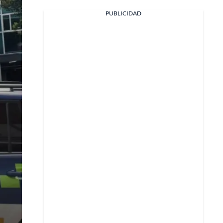
PUBLICIDAD
Facebook
X
Whatsapp
Copiar enlace
Telegram
LinkedIn