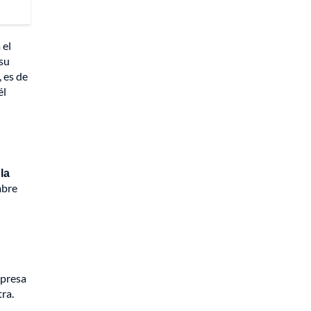
 el
 su
 es de
él
la
mbre
mpresa
ra.