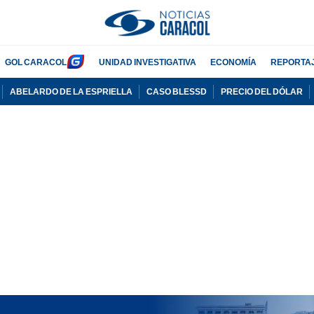
GOL CARACOL
UNIDAD INVESTIGATIVA
ECONOMÍA
REPORTA
ABELARDO DE LA ESPRIELLA
CASO BLESSD
PRECIO DEL DÓLAR
PUBLICIDAD