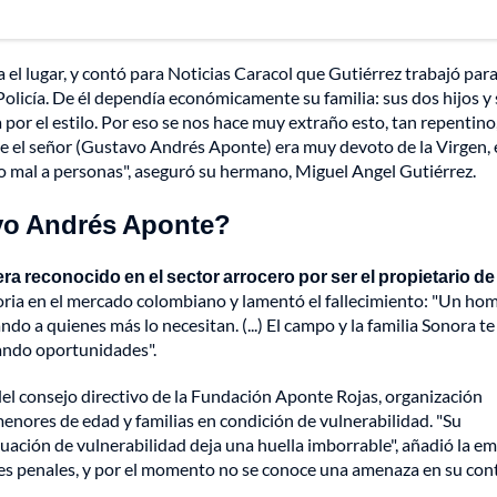
ta el lugar, y contó para Noticias Caracol que Gutiérrez trabajó para
olicía. De él dependía económicamente su familia: sus dos hijos y
or el estilo. Por eso se nos hace muy extraño esto, tan repentino,
e el señor (Gustavo Andrés Aponte) era muy devoto de la Virgen, 
mal a personas", aseguró su hermano, Miguel Angel Gutiérrez.
vo Andrés Aponte?
 reconocido en el sector arrocero por ser el propietario de 
storia en el mercado colombiano y lamentó el fallecimiento: "Un ho
 a quienes más lo necesitan. (...) El campo y la familia Sonora te
ando oportunidades".
 consejo directivo de la Fundación Aponte Rojas, organización
enores de edad y familias en condición de vulnerabilidad. "Su
tuación de vulnerabilidad deja una huella imborrable", añadió la e
es penales, y por el momento no se conoce una amenaza en su cont