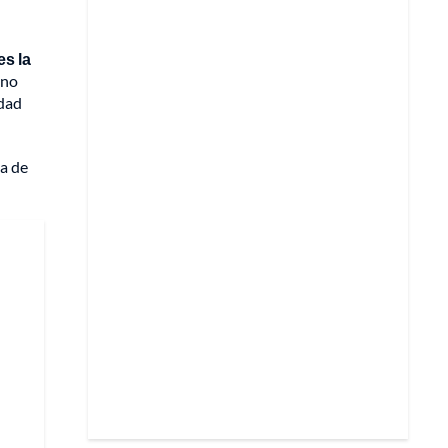
es la
 no
idad
ba de