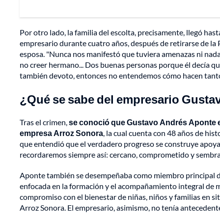
Por otro lado, la familia del escolta, precisamente, llegó has
empresario durante cuatro años, después de retirarse de la P
esposa. "Nunca nos manifestó que tuviera amenazas ni nada p
no creer hermano... Dos buenas personas porque él decía qu
también devoto, entonces no entendemos cómo hacen tanto 
¿Qué se sabe del empresario Gusta
Tras el crimen,
se conoció que Gustavo Andrés Aponte era
empresa Arroz Sonora
, la cual cuenta con 48 años de hi
que entendió que el verdadero progreso se construye apoyando
recordaremos siempre así: cercano, comprometido y sembr
Aponte también se desempeñaba como miembro principal del
enfocada en la formación y el acompañamiento integral de m
compromiso con el bienestar de niñas, niños y familias en si
Arroz Sonora. El empresario, asimismo, no tenía antecedent