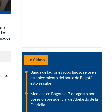
a la
. Lo
sinados
Lo último
e
Banda de ladrones robó lujoso reloj en
mente
establecimiento del norte de Bogotá:
esto se sabe
Medidas en Bogotá el 7 de agosto por
posesión presidencial de Abelardo de la
Espriella