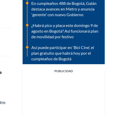
En cumpleaños 488 de Bogotá, Galán
destaca avances en Metro y anuncia
'gerente' con nuevo Gobierno
¿Habrá pico y placa este domingo 9 de
agosto en Bogotá? Así funcionará plan
de movilidad por festivo
Así puede participar en 'Bici Cine', el
plan gratuito que habrá hoy por el
cumpleaños de Bogotá
PUBLICIDAD
e
ntro