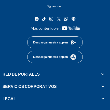
Síguenos en:
facebook
tiktok
instagram
twitter
whatsapp
google
youtube-
Más contenido en
footer
Descarga nuestra app en
Descarga nuestra app en
RED DE PORTALES
SERVICIOS CORPORATIVOS
LEGAL