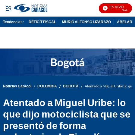
EN VIVO
Noticias Ca
Tendencias:
DÉFICIT FISCAL
MURIÓ ALFONSO LIZARAZO
ABELARDO
PUBLICIDAD
/
/
/
Noticias Caracol
COLOMBIA
BOGOTÁ
Atentado a Miguel Uribe: lo que d
Atentado a Miguel Uribe: lo
que dijo motociclista que se
presentó de forma