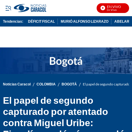
EN VIVO
No
Tendencias:
DÉFICIT FISCAL
MURIÓ ALFONSO LIZARAZO
ABELARDO
PUBLICIDAD
/
/
/
Noticias Caracol
COLOMBIA
BOGOTÁ
El papel de segundo capturado p
El papel de segundo
capturado por atentado
contra Miguel Uribe: