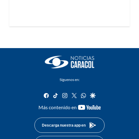
Síguenos en:
facebook
tiktok
instagram
twitter
whatsapp
google
youtube-
Más contenido en
footer
Descarga nuestra app en