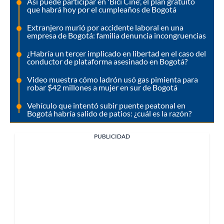
Así puede participar en 'Bici Cine', el plan gratuito
que habrá hoy por el cumpleaños de Bogotá
Extranjero murió por accidente laboral en una
empresa de Bogotá: familia denuncia incongruencias
¿Habría un tercer implicado en libertad en el caso del
conductor de plataforma asesinado en Bogotá?
Video muestra cómo ladrón usó gas pimienta para
robar $42 millones a mujer en sur de Bogotá
Vehículo que intentó subir puente peatonal en
Bogotá habría salido de patios: ¿cuál es la razón?
PUBLICIDAD