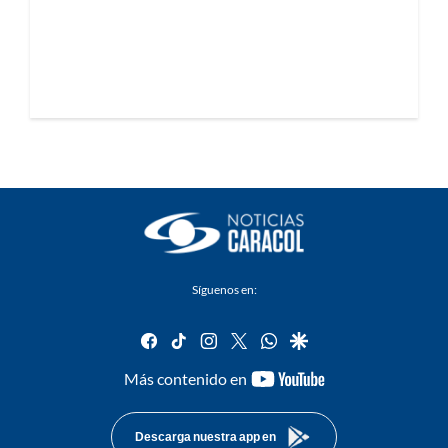
Síguenos en:
facebook
tiktok
instagram
twitter
whatsapp
google
youtube-
Más contenido en
footer
Descarga nuestra app en