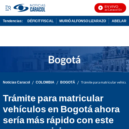
EN VIVO
Noticias Caracol En Vivo
Tendencias:
DÉFICIT FISCAL
MURIÓ ALFONSO LIZARAZO
ABELARDO
PUBLICIDAD
/
/
/
Noticias Caracol
COLOMBIA
BOGOTÁ
Trámite para matricular vehícul
Trámite para matricular
vehículos en Bogotá ahora
sería más rápido con este