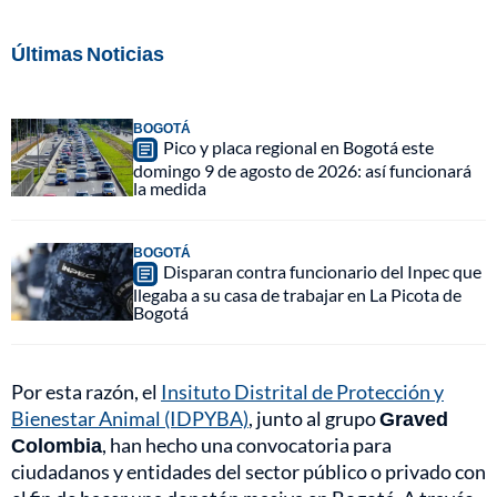
Últimas Noticias
BOGOTÁ
Pico y placa regional en Bogotá este
domingo 9 de agosto de 2026: así funcionará
la medida
BOGOTÁ
Disparan contra funcionario del Inpec que
llegaba a su casa de trabajar en La Picota de
Bogotá
Por esta razón, el
Insituto Distrital de Protección y
Bienestar Animal (IDPYBA)
, junto al grupo
Graved
Colombia
, han hecho una convocatoria para
ciudadanos y entidades del sector público o privado con