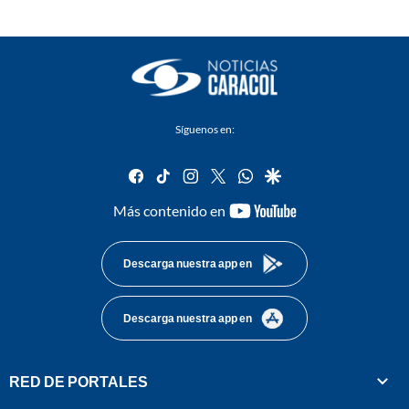
Síguenos en:
facebook
tiktok
instagram
twitter
whatsapp
google
youtube-
Más contenido en
footer
Descarga nuestra app en
Descarga nuestra app en
RED DE PORTALES