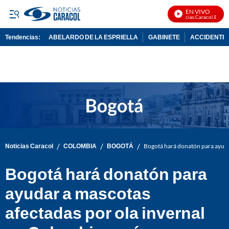
EN VIVO
Noticias Caracol En Vivo
Tendencias:
ABELARDO DE LA ESPRIELLA
GABINETE
ACCIDENTE 
PUBLICIDAD
/
/
/
Noticias Caracol
COLOMBIA
BOGOTÁ
Bogotá hará donatón para ayudar
Bogotá hará donatón para
ayudar a mascotas
afectadas por ola invernal