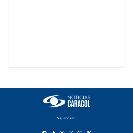
Síguenos en:
facebook
tiktok
instagram
twitter
whatsapp
google