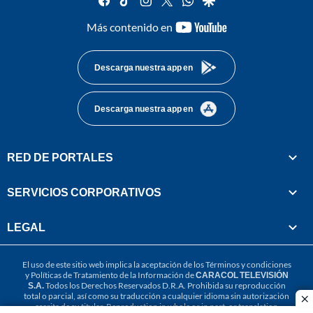
youtube-
Más contenido en
footer
Descarga nuestra app en
Descarga nuestra app en
RED DE PORTALES
SERVICIOS CORPORATIVOS
LEGAL
El uso de este sitio web implica la aceptación de los
Términos y condiciones
y
Políticas de Tratamiento de la Información
de
CARACOL TELEVISIÓN
S.A.
Todos los Derechos Reservados D.R.A. Prohibida su reproducción
total o parcial, así como su traducción a cualquier idioma sin autorización
cl
escrita de su titular. Reproduction in whole or in part, or translation