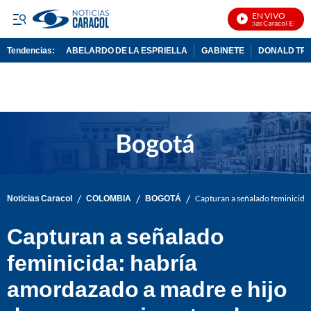
EN VIVO
Noticias Caracol En Vivo
Tendencias:
ABELARDO DE LA ESPRIELLA
GABINETE
DONALD TR
PUBLICIDAD
/
/
/
Noticias Caracol
COLOMBIA
BOGOTÁ
Capturan a señalado feminicida: 
Capturan a señalado
feminicida: habría
amordazado a madre e hijo