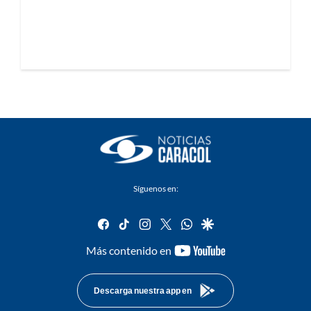
Síguenos en:
facebook
tiktok
instagram
twitter
whatsapp
google
youtube-
Más contenido en
footer
Descarga nuestra app en