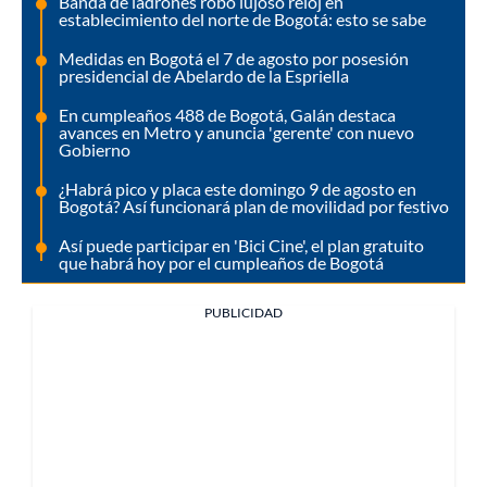
Banda de ladrones robó lujoso reloj en
establecimiento del norte de Bogotá: esto se sabe
Medidas en Bogotá el 7 de agosto por posesión
presidencial de Abelardo de la Espriella
En cumpleaños 488 de Bogotá, Galán destaca
avances en Metro y anuncia 'gerente' con nuevo
Gobierno
¿Habrá pico y placa este domingo 9 de agosto en
Bogotá? Así funcionará plan de movilidad por festivo
Así puede participar en 'Bici Cine', el plan gratuito
que habrá hoy por el cumpleaños de Bogotá
PUBLICIDAD