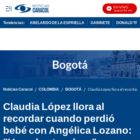
EN VIVO
Noticias Caracol En Vivo
Tendencias:
ABELARDO DE LA ESPRIELLA
GABINETE
DONALD TR
PUBLICIDAD
/
/
/
Noticias Caracol
COLOMBIA
BOGOTÁ
Claudia López llora al recordar
Claudia López llora al
recordar cuando perdió
bebé con Angélica Lozano: