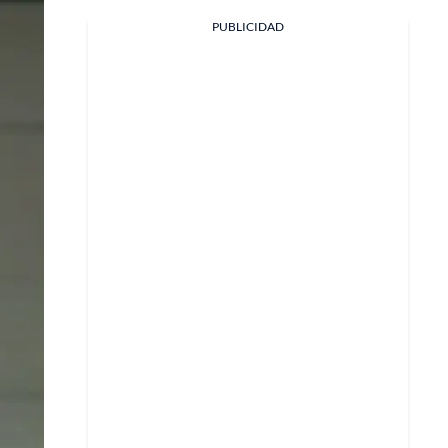
PUBLICIDAD
Facebook
X
Whatsapp
Copiar enlace
Telegram
LinkedIn