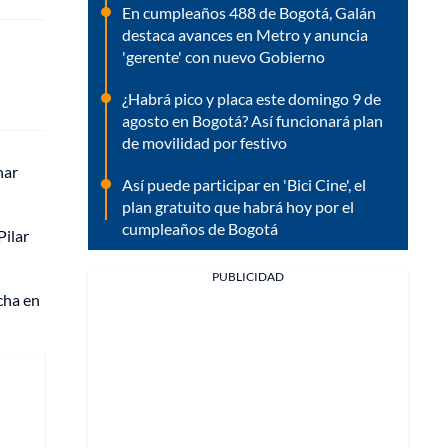
En cumpleaños 488 de Bogotá, Galán
destaca avances en Metro y anuncia
'gerente' con nuevo Gobierno
¿Habrá pico y placa este domingo 9 de
agosto en Bogotá? Así funcionará plan
de movilidad por festivo
nar
Así puede participar en 'Bici Cine', el
plan gratuito que habrá hoy por el
cumpleaños de Bogotá
Pilar
PUBLICIDAD
cha en