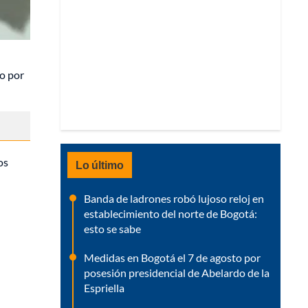
to por
os
Lo último
Banda de ladrones robó lujoso reloj en
establecimiento del norte de Bogotá:
esto se sabe
Medidas en Bogotá el 7 de agosto por
posesión presidencial de Abelardo de la
Espriella