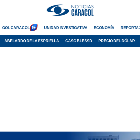
GOL CARACOL
UNIDAD INVESTIGATIVA
ECONOMÍA
REPORTA
ABELARDO DE LA ESPRIELLA
CASO BLESSD
PRECIO DEL DÓLAR
PUBLICIDAD