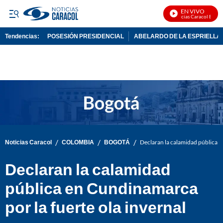
EN VIVO
Noticias Caracol En Vivo
Tendencias:
POSESIÓN PRESIDENCIAL
ABELARDO DE LA ESPRIELLA
PUBLICIDAD
/
/
/
Noticias Caracol
COLOMBIA
BOGOTÁ
Declaran la calamidad pública e
Declaran la calamidad
pública en Cundinamarca
por la fuerte ola invernal