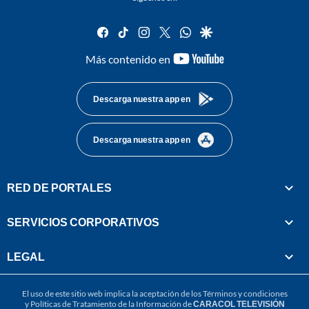
facebook
tiktok
instagram
twitter
whatsapp
google
youtube-
Más contenido en
footer
Descarga nuestra app en
Descarga nuestra app en
RED DE PORTALES
SERVICIOS CORPORATIVOS
LEGAL
El uso de este sitio web implica la aceptación de los
Términos y condiciones
y
Políticas de Tratamiento de la Información
de
CARACOL TELEVISIÓN