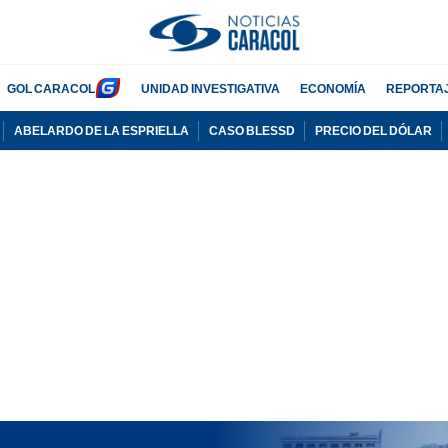
GOL CARACOL
UNIDAD INVESTIGATIVA
ECONOMÍA
REPORTA
ABELARDO DE LA ESPRIELLA
CASO BLESSD
PRECIO DEL DÓLAR
PUBLICIDAD