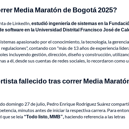
correr Media Maratón de Bogotá 2025?
nta de LinkedIn,
estudió ingeniería de sistemas en la Fundaci
 de software en la Universidad Distrital Francisco José de Ca
istemas apasionado por el conocimiento, la tecnología, la gerencia
las regulaciones", contando con "más de 13 años de experiencia lide
oles incluyendo gestión, dirección, diseño y construcción, utilizan
 a él, desde sus cuentas de redes sociales, lo recordaron como 
tista fallecido tras correr Media Marató
asado domingo 27 de julio, Pedro Enrique Rodríguez Suárez compart
etencia, minutos antes de iniciar la respectiva carrera. Para enton
l que se leía
“Todo listo, MMB”,
haciendo referencia a las letras