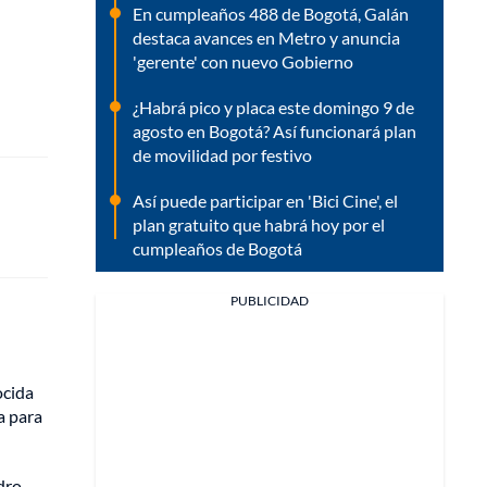
En cumpleaños 488 de Bogotá, Galán
destaca avances en Metro y anuncia
'gerente' con nuevo Gobierno
¿Habrá pico y placa este domingo 9 de
agosto en Bogotá? Así funcionará plan
de movilidad por festivo
Así puede participar en 'Bici Cine', el
plan gratuito que habrá hoy por el
cumpleaños de Bogotá
PUBLICIDAD
ocida
a para
dro