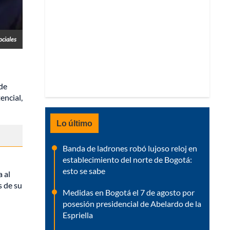
ociales
n
 de
encial,
Lo último
Banda de ladrones robó lujoso reloj en
establecimiento del norte de Bogotá:
esto se sabe
 al
s de su
Medidas en Bogotá el 7 de agosto por
posesión presidencial de Abelardo de la
Espriella