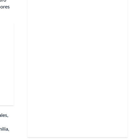
dores
les,
ilia,