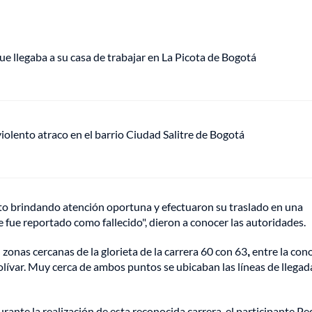
ue llegaba a su casa de trabajar en La Picota de Bogotá
lento atraco en el barrio Ciudad Salitre de Bogotá
iato brindando atención oportuna y efectuaron su traslado en una
 fue reportado como fallecido", dieron a conocer las autoridades.
 zonas cercanas de la glorieta de la carrera 60 con 63
,
entre la con
olívar. Muy cerca de ambos puntos se ubicaban las líneas de llegad
nte la realización de esta reconocida carrera, el participante Pe