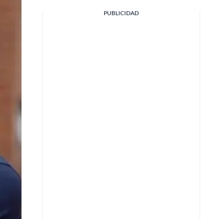
PUBLICIDAD
Facebook
X
Whatsapp
Copiar enlace
Telegram
LinkedIn