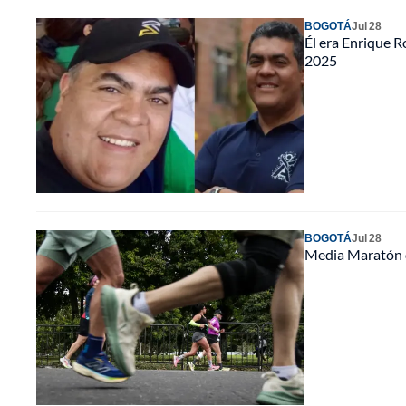
BOGOTÁ
Jul 28
Él era Enrique 
2025
BOGOTÁ
Jul 28
Media Maratón de