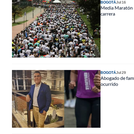
BOGOTÁ
Jul 16
Media Maratón d
carrera
BOGOTÁ
Jul 29
Abogado de fami
ocurrido