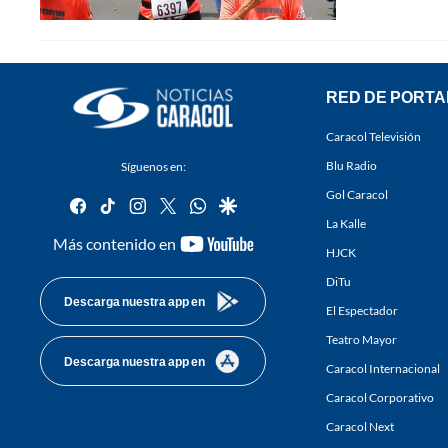
RED DE PORTA
Caracol Televisión
Blu Radio
Síguenos en:
Gol Caracol
facebook
tiktok
instagram
twitter
whatsapp
google
La Kalle
youtube-
Más contenido en
HJCK
footer
DiTu
Descarga nuestra app en
El Espectador
Teatro Mayor
Descarga nuestra app en
Caracol Internacional
Caracol Corporativo
Caracol Next