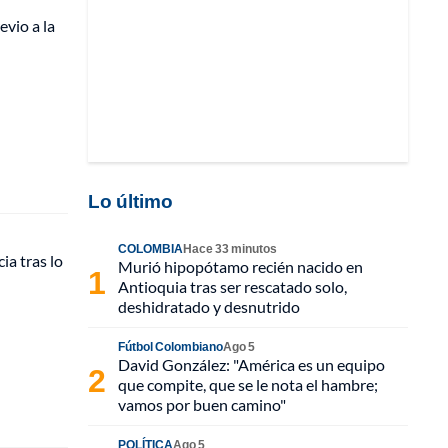
vio a la
Lo último
COLOMBIA
Hace 33 minutos
a tras lo
Murió hipopótamo recién nacido en
Antioquia tras ser rescatado solo,
deshidratado y desnutrido
Fútbol Colombiano
Ago 5
David González: "América es un equipo
que compite, que se le nota el hambre;
vamos por buen camino"
POLÍTICA
Ago 5