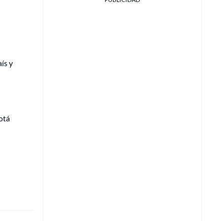
ís y
otá