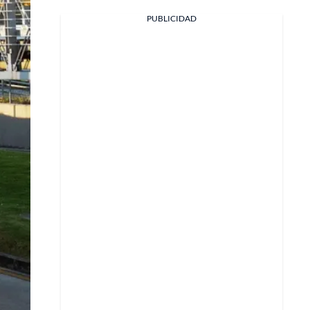
PUBLICIDAD
Facebook
X
Whatsapp
Copiar enlace
Telegram
LinkedIn