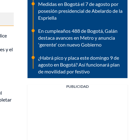
Medidas en Bogotá el 7 de agosto por
posesión presidencial de Abelardo de la
Espriella
En cumpleaños 488 de Bogotá, Galán
lice
destaca avances en Metro y anuncia
'gerente' con nuevo Gobierno
es y el
¿Habrá pico y placa este domingo 9 de
agosto en Bogotá? Así funcionará plan
de movilidad por festivo
PUBLICIDAD
l
pletar