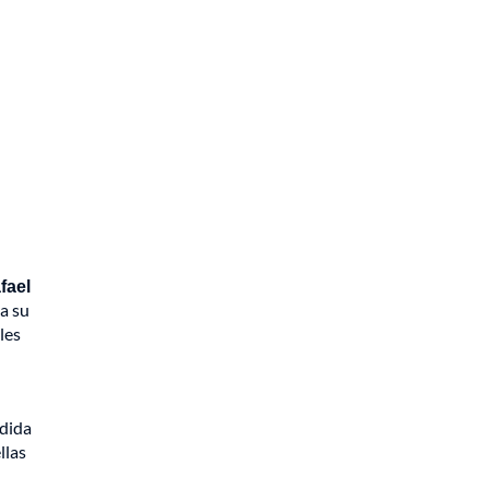
fael
a su
les
dida
llas