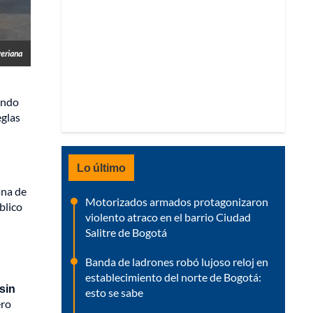
veriana
undo
eglas
Lo último
ana de
Motorizados armados protagonizaron
blico
violento atraco en el barrio Ciudad
Salitre de Bogotá
Banda de ladrones robó lujoso reloj en
establecimiento del norte de Bogotá:
sin
esto se sabe
ero