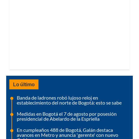
Lo último
Banda de ladrones robó lujoso reloj en
establecimiento del norte de Bogotá: esto se sabe
Medidas en Bogotá el 7 de agosto por posesión
presidencial de Abelardo de la Espriella
En cumpleaños 488 de Bogotá, Galán destaca
avances en Metro y anuncia 'gerente' con nuevo