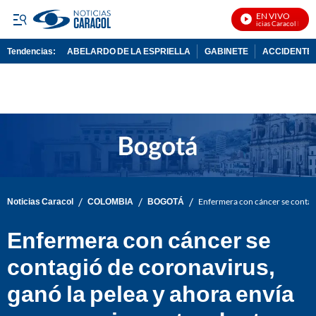
EN VIVO
Noticias Caracol En Viv
Tendencias:
ABELARDO DE LA ESPRIELLA
GABINETE
ACCIDENTE 
PUBLICIDAD
/
/
/
Noticias Caracol
COLOMBIA
BOGOTÁ
Enfermera con cáncer se contagi
Enfermera con cáncer se
contagió de coronavirus,
ganó la pelea y ahora envía