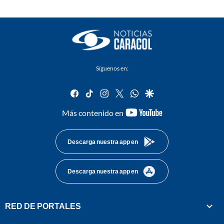
Síguenos en:
facebook
tiktok
instagram
twitter
whatsapp
google
youtube-
Más contenido en
footer
Descarga nuestra app en
Descarga nuestra app en
RED DE PORTALES