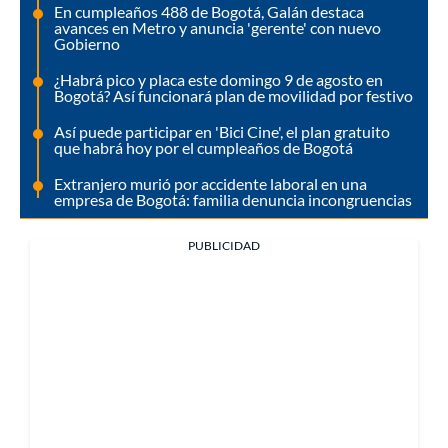
En cumpleaños 488 de Bogotá, Galán destaca
avances en Metro y anuncia 'gerente' con nuevo
Gobierno
¿Habrá pico y placa este domingo 9 de agosto en
Bogotá? Así funcionará plan de movilidad por festivo
Así puede participar en 'Bici Cine', el plan gratuito
que habrá hoy por el cumpleaños de Bogotá
Extranjero murió por accidente laboral en una
empresa de Bogotá: familia denuncia incongruencias
PUBLICIDAD