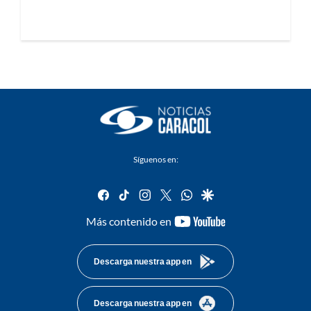
Síguenos en:
facebook
tiktok
instagram
twitter
whatsapp
google
youtube-
Más contenido en
footer
Descarga nuestra app en
Descarga nuestra app en