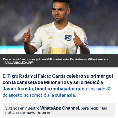
Falcao anotó su primer gol con Millonarios ante Patriotas en Villavicencio -
RAUL ARBOLEDA/AFP
El Tigre Radamel Falcao García
celebró su primer gol
con la camiseta de Millonarios y se lo dedicó a
Javier Acosta, hincha embajador que
, el pasado 30
de agosto, se sometió a la eutanasia.
Síganos en nuestro
WhatsApp Channel
, para recibir las
noticias de mayor interés