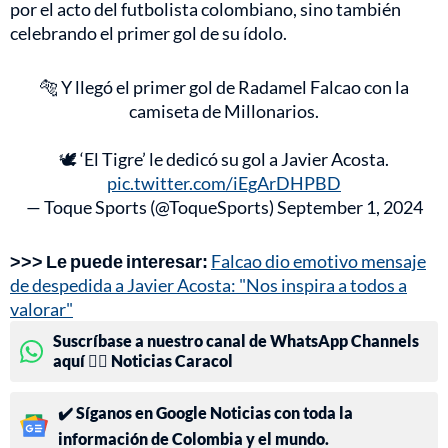
por el acto del futbolista colombiano, sino también
celebrando el primer gol de su ídolo.
🐅 Y llegó el primer gol de Radamel Falcao con la
camiseta de Millonarios.
🕊️ ‘El Tigre’ le dedicó su gol a Javier Acosta.
pic.twitter.com/iEgArDHPBD
— Toque Sports (@ToqueSports)
September 1, 2024
>>> Le puede interesar:
Falcao dio emotivo mensaje
de despedida a Javier Acosta: "Nos inspira a todos a
valorar"
Suscríbase a nuestro canal de WhatsApp Channels
aquí 👉🏻 Noticias Caracol
✔️ Síganos en Google Noticias con toda la
información de Colombia y el mundo.