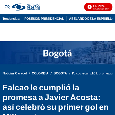
EN VIVO
Noticias Caracol En Vivo
Tendencias:
POSESIÓN PRESIDENCIAL
ABELARDO DE LA ESPRIELLA
PUBLICIDAD
/
/
/
Noticias Caracol
COLOMBIA
BOGOTÁ
Falcao le cumplió la promesa a J
Falcao le cumplió la
promesa a Javier Acosta:
así celebró su primer gol en