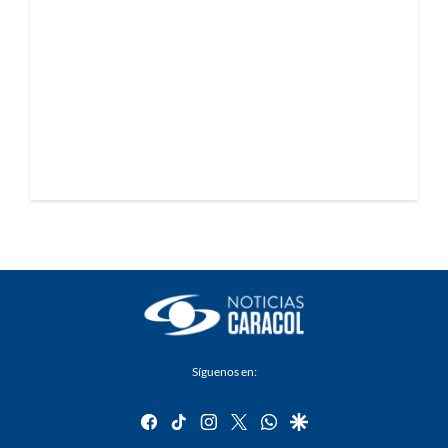
Síguenos en:
facebook
tiktok
instagram
twitter
whatsapp
google