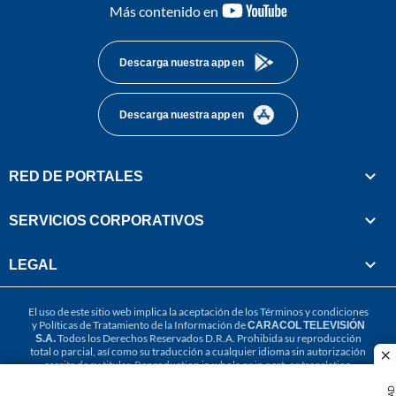
youtube-
Más contenido en
footer
Descarga nuestra app en
Descarga nuestra app en
RED DE PORTALES
SERVICIOS CORPORATIVOS
LEGAL
El uso de este sitio web implica la aceptación de los
Términos y condiciones
y
Políticas de Tratamiento de la Información
de
CARACOL TELEVISIÓN
S.A.
Todos los Derechos Reservados D.R.A. Prohibida su reproducción
total o parcial, así como su traducción a cualquier idioma sin autorización
cl
escrita de su titular. Reproduction in whole or in part, or translation
without written permission is prohibited. All rights reserved 2025.