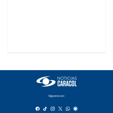
Síguenos en:
facebook
tiktok
instagram
twitter
whatsapp
google