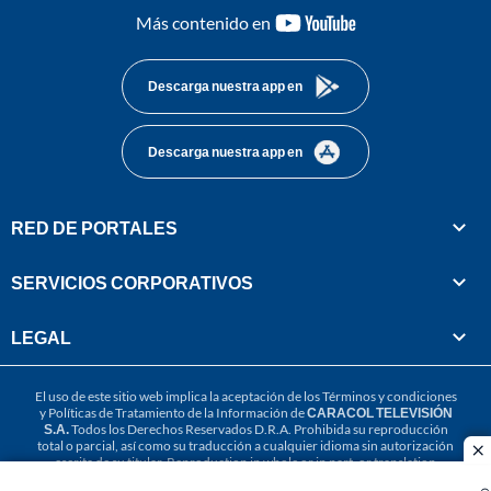
youtube-
Más contenido en
footer
Descarga nuestra app en
Descarga nuestra app en
RED DE PORTALES
SERVICIOS CORPORATIVOS
LEGAL
El uso de este sitio web implica la aceptación de los
Términos y condiciones
y
Políticas de Tratamiento de la Información
de
CARACOL TELEVISIÓN
S.A.
Todos los Derechos Reservados D.R.A. Prohibida su reproducción
total o parcial, así como su traducción a cualquier idioma sin autorización
cl
escrita de su titular. Reproduction in whole or in part, or translation
without written permission is prohibited. All rights reserved 2025.