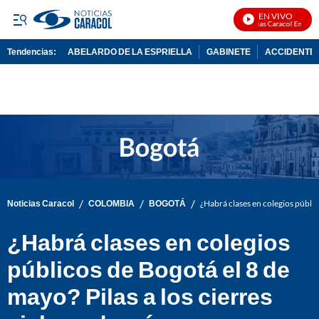
EN VIVO
Noticias Caracol En Vivo
Tendencias:
ABELARDO DE LA ESPRIELLA
GABINETE
ACCIDENTE 
PUBLICIDAD
/
/
/
Noticias Caracol
COLOMBIA
BOGOTÁ
¿Habrá clases en colegios público
¿Habrá clases en colegios
públicos de Bogotá el 8 de
mayo? Pilas a los cierres