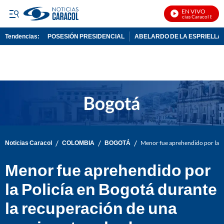
EN VIVO
Noticias Caracol En Viv
Tendencias:
POSESIÓN PRESIDENCIAL
ABELARDO DE LA ESPRIELLA
PUBLICIDAD
/
/
/
Noticias Caracol
COLOMBIA
BOGOTÁ
Menor fue aprehendido por la P
Menor fue aprehendido por
la Policía en Bogotá durante
la recuperación de una