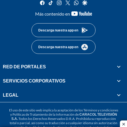
facebook
tiktok
instagram
twitter
whatsapp
google
youtube-
Más contenido en
footer
Descarga nuestra app en
Descarga nuestra app en
RED DE PORTALES
SERVICIOS CORPORATIVOS
LEGAL
El uso de este sitio web implica la aceptación de los
Términos y condiciones
y
Políticas de Tratamiento de la Información
de
CARACOL TELEVISIÓN
S.A.
Todos los Derechos Reservados D.R.A. Prohibida su reproducción
total o parcial, así como su traducción a cualquier idioma sin autorización
cl