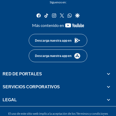
Síguenos en:
facebook
tiktok
instagram
twitter
whatsapp
google
youtube-
Más contenido en
footer
Descarga nuestra app en
Descarga nuestra app en
RED DE PORTALES
SERVICIOS CORPORATIVOS
LEGAL
El uso de este sitio web implica la aceptación de los
Términos y condiciones