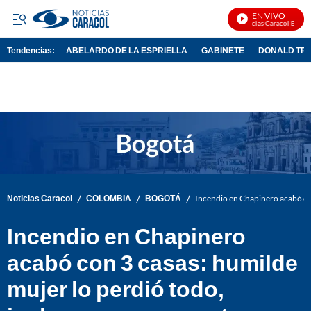
EN VIVO
Noticias Caracol En Vivo
Tendencias:
ABELARDO DE LA ESPRIELLA
GABINETE
DONALD TR
PUBLICIDAD
/
/
/
Noticias Caracol
COLOMBIA
BOGOTÁ
Incendio en Chapinero acabó con
Incendio en Chapinero
acabó con 3 casas: humilde
mujer lo perdió todo,