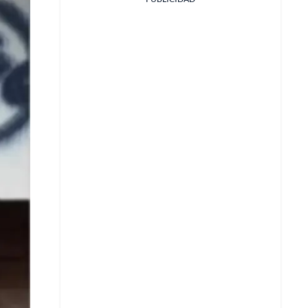
Facebook
X
Whatsapp
Copiar enlace
Telegram
LinkedIn