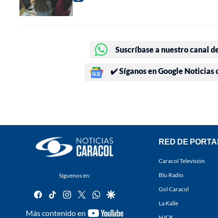
Suscríbase a nuestro canal d
✔️ Síganos en Google Noticias
RED DE PORTA
Caracol Televisión
Blu Radio
Síguenos en:
Gol Caracol
facebook
tiktok
instagram
twitter
whatsapp
google
La Kalle
youtube-
Más contenido en
HJCK