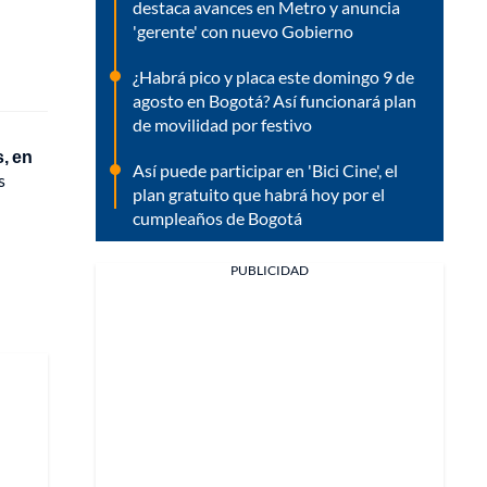
destaca avances en Metro y anuncia
'gerente' con nuevo Gobierno
¿Habrá pico y placa este domingo 9 de
agosto en Bogotá? Así funcionará plan
de movilidad por festivo
s, en
Así puede participar en 'Bici Cine', el
s
plan gratuito que habrá hoy por el
cumpleaños de Bogotá
PUBLICIDAD