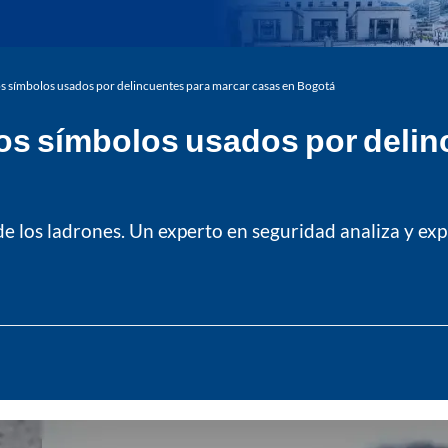
tos símbolos usados por delincuentes para marcar casas en Bogotá
tos símbolos usados por delin
de los ladrones. Un experto en seguridad analiza y expl