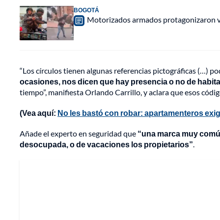
BOGOTÁ
Motorizados armados protagonizaron vio
“Los círculos tienen algunas referencias pictográficas (…) po
ocasiones, nos dicen que hay presencia o no de habit
tiempo”, manifiesta Orlando Carrillo, y aclara que esos códi
(Vea aquí:
No les bastó con robar: apartamenteros exig
Añade el experto en seguridad que
“una marca muy común e
desocupada, o de vacaciones los propietarios”
.