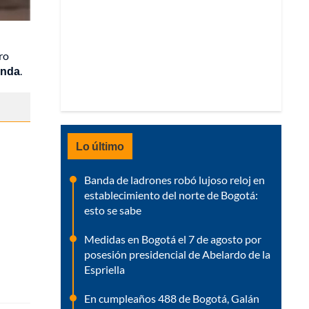
ro
enda
.
Lo último
Banda de ladrones robó lujoso reloj en
establecimiento del norte de Bogotá:
esto se sabe
Medidas en Bogotá el 7 de agosto por
posesión presidencial de Abelardo de la
Espriella
En cumpleaños 488 de Bogotá, Galán