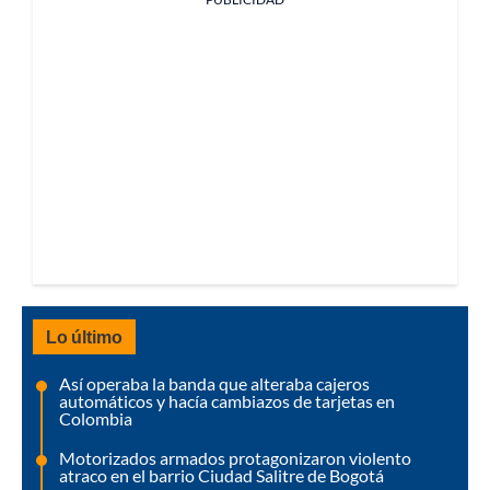
Lo último
Así operaba la banda que alteraba cajeros
automáticos y hacía cambiazos de tarjetas en
Colombia
Motorizados armados protagonizaron violento
atraco en el barrio Ciudad Salitre de Bogotá