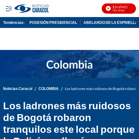
EN VIVO
Noticias Caracol En Vivo
Tendencias:
POSESIÓN PRESIDENCIAL
ABELARDO DE LA ESPRIELLA
PUBLICIDAD
/
/
Noticias Caracol
COLOMBIA
Los ladrones más ruidosos de Bogotá robaron tr
Los ladrones más ruidosos
de Bogotá robaron
tranquilos este local porque