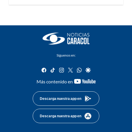
Síguenos en:
facebook
tiktok
instagram
twitter
whatsapp
google
youtube-
Más contenido en
footer
Descarga nuestra app en
Descarga nuestra app en