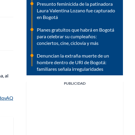
Presunto feminicida de la patinadora
Laura Valentina Lozano fue capturado
en Bogotá
Planes gratuitos que habrá en Bogotá
para celebrar su cumpleaños:
conciertos, cine, ciclovía y más
Denuncian la extraña muerte de un
hombre dentro de URI de Bogotá:
familiares señala irregularidades
a, al
PUBLICIDAD
qdqvAQ