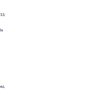
H13,
la
ez,