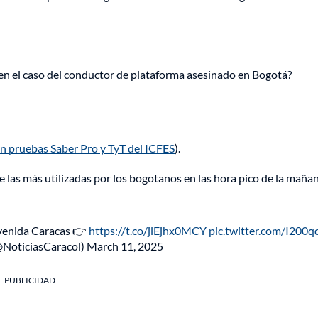
 en el caso del conductor de plataforma asesinado en Bogotá?
n pruebas Saber Pro y TyT del ICFES
).
e las más utilizadas por los bogotanos en las hora pico de la mañan
 avenida Caracas 👉
https://t.co/jlEjhx0MCY
pic.twitter.com/I200
@NoticiasCaracol)
March 11, 2025
PUBLICIDAD