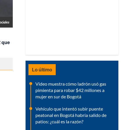
ociales
2 que
Lo último
Video muestra cómo ladrón usó gas
pimienta para robar $42 millones a
mujer en sur de Bogotá
Vehículo que intentó subir puente
peatonal en Bogotá habría salido de
patios: ¿cuál es la razón?