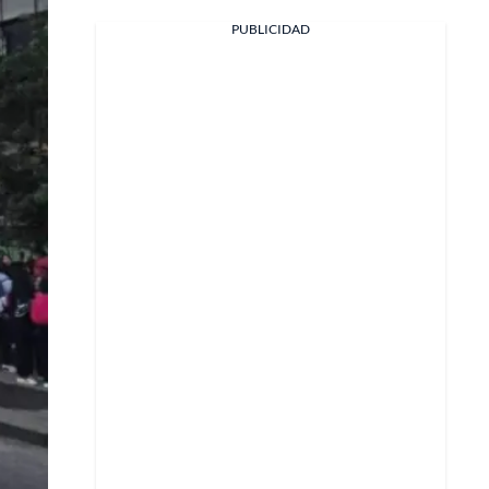
PUBLICIDAD
Facebook
X
Whatsapp
Copiar enlace
Telegram
LinkedIn