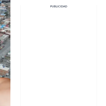
PUBLICIDAD
Facebook
X
Whatsapp
Copiar enlace
Telegram
LinkedIn