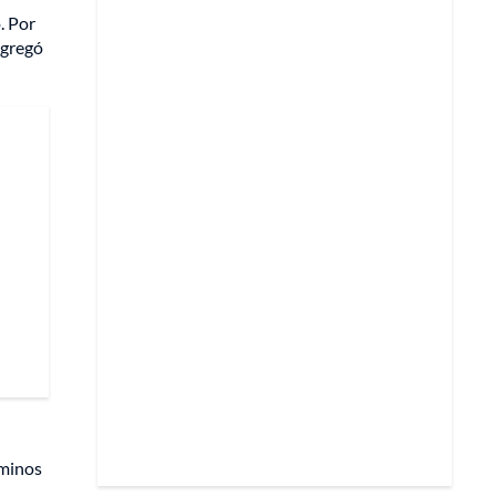
. Por
gregó
rminos