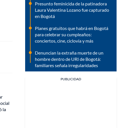
Presunto feminicida de la patinadora
Laura Valentina Lozano fue capturado
en Bogotá
Planes gratuitos que habrá en Bogotá
para celebrar su cumpleaños:
conciertos, cine, ciclovía y más
Denuncian la extraña muerte de un
hombre dentro de URI de Bogotá:
familiares señala irregularidades
PUBLICIDAD
ar
social
ó la