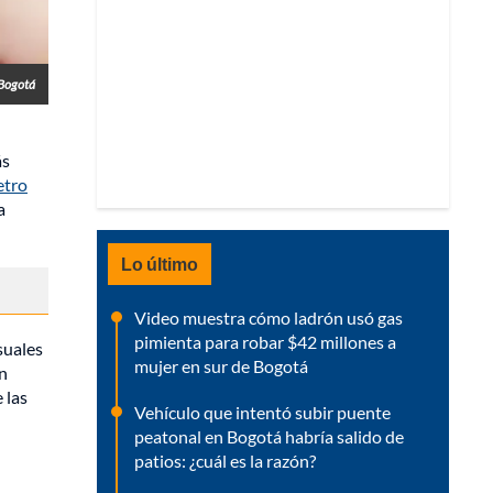
 Bogotá
ás
etro
a
Lo último
Video muestra cómo ladrón usó gas
pimienta para robar $42 millones a
suales
mujer en sur de Bogotá
en
 las
Vehículo que intentó subir puente
peatonal en Bogotá habría salido de
patios: ¿cuál es la razón?