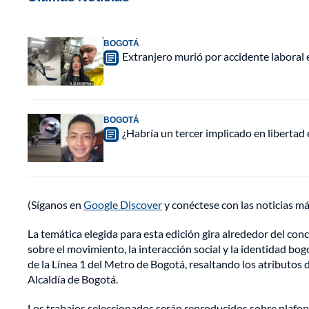
BOGOTÁ
Extranjero murió por accidente laboral
BOGOTÁ
¿Habría un tercer implicado en libertad
(Síganos en
Google Discover
y conéctese con las noticias m
La temática elegida para esta edición gira alrededor del conce
sobre el movimiento, la interacción social y la identidad bog
de la Línea 1 del Metro de Bogotá, resaltando los atributos 
Alcaldía de Bogotá.
Los trabajos seleccionados serán reproducidos sobre plafo