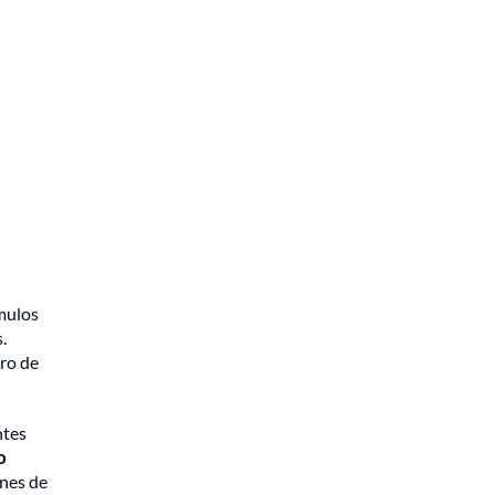
ímulos
.
tro de
ntes
o
ones de