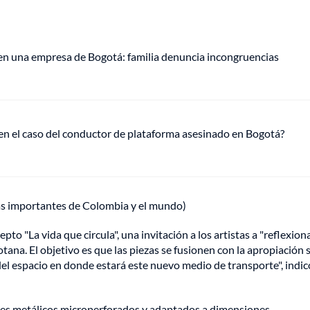
 en una empresa de Bogotá: familia denuncia incongruencias
 en el caso del conductor de plataforma asesinado en Bogotá?
ás importantes de Colombia y el mundo)
pto "La vida que circula", una invitación a los artistas a "reflexion
otana. El objetivo es que las piezas se fusionen con la apropiación 
del espacio en donde estará este nuevo medio de transporte", indic
nes metálicos microperforados y adaptados a dimensiones