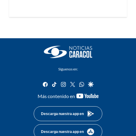
Síguenos en:
facebook
tiktok
instagram
twitter
whatsapp
google
youtube-
Más contenido en
footer
Descarga nuestra app en
Descarga nuestra app en