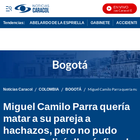
EN VIVO
Noticias Caracol En Vivo
Tendencias:
ABELARDO DE LA ESPRIELLA
GABINETE
ACCIDENTE 
PUBLICIDAD
/
/
/
Noticias Caracol
COLOMBIA
BOGOTÁ
Miguel Camilo Parra quería matar
Miguel Camilo Parra quería
matar a su pareja a
hachazos, pero no pudo