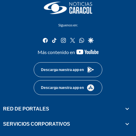
Síguenos en:
facebook
tiktok
instagram
twitter
whatsapp
google
youtube-
Más contenido en
footer
Descarga nuestra app en
Descarga nuestra app en
RED DE PORTALES
SERVICIOS CORPORATIVOS