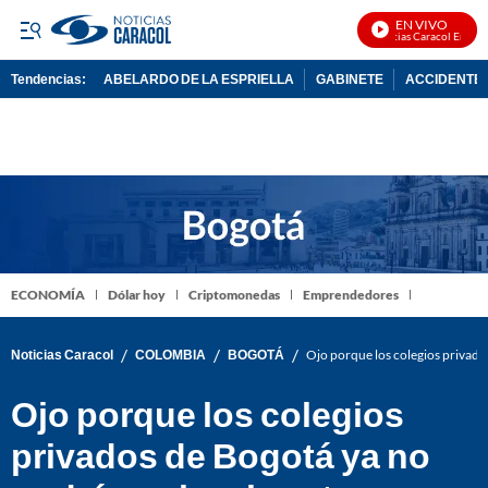
EN VIVO
Noticias Caracol En Vivo
Tendencias:
ABELARDO DE LA ESPRIELLA
GABINETE
ACCIDENTE 
PUBLICIDAD
ECONOMÍA
Dólar hoy
Criptomonedas
Emprendedores
/
/
/
Noticias Caracol
COLOMBIA
BOGOTÁ
Ojo porque los colegios privado
Ojo porque los colegios
privados de Bogotá ya no