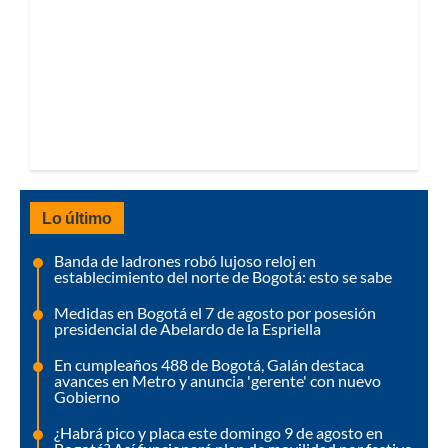
Lo último
Banda de ladrones robó lujoso reloj en
establecimiento del norte de Bogotá: esto se sabe
Medidas en Bogotá el 7 de agosto por posesión
presidencial de Abelardo de la Espriella
En cumpleaños 488 de Bogotá, Galán destaca
avances en Metro y anuncia 'gerente' con nuevo
Gobierno
¿Habrá pico y placa este domingo 9 de agosto en