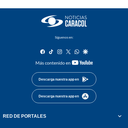
Síguenos en:
facebook
tiktok
instagram
twitter
whatsapp
google
youtube-
Más contenido en
footer
Descarga nuestra app en
Descarga nuestra app en
RED DE PORTALES