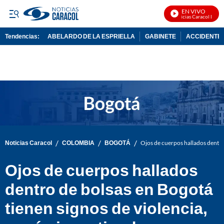
EN VIVO
Noticias Caracol En Viv
Tendencias:
ABELARDO DE LA ESPRIELLA
GABINETE
ACCIDENTE 
PUBLICIDAD
/
/
/
Noticias Caracol
COLOMBIA
BOGOTÁ
Ojos de cuerpos hallados dentro
Ojos de cuerpos hallados
dentro de bolsas en Bogotá
tienen signos de violencia,