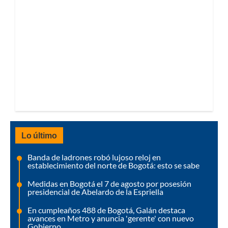
Lo último
Banda de ladrones robó lujoso reloj en
establecimiento del norte de Bogotá: esto se sabe
Medidas en Bogotá el 7 de agosto por posesión
presidencial de Abelardo de la Espriella
En cumpleaños 488 de Bogotá, Galán destaca
avances en Metro y anuncia 'gerente' con nuevo
Gobierno