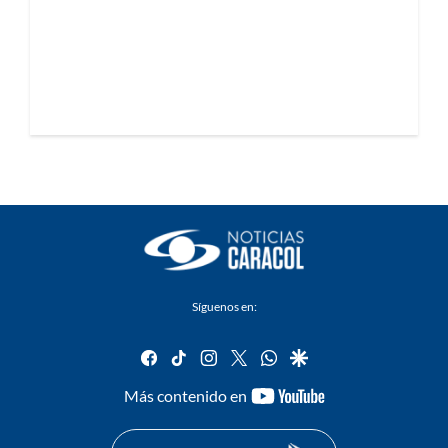
Síguenos en:
facebook
tiktok
instagram
twitter
whatsapp
google
youtube-
Más contenido en
footer