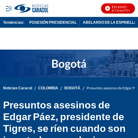
EN VIVO
Noticias Caracol En Vivo
Tendencias:
POSESIÓN PRESIDENCIAL
ABELARDO DE LA ESPRIELLA
PUBLICIDAD
/
/
/
Noticias Caracol
COLOMBIA
BOGOTÁ
Presuntos asesinos de Edgar Páe
Presuntos asesinos de
Edgar Páez, presidente de
Tigres, se ríen cuando son