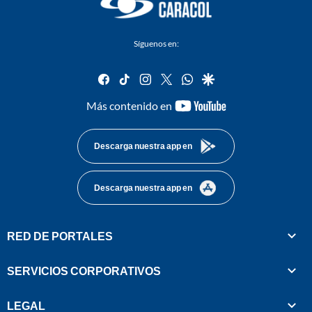
Síguenos en:
facebook
tiktok
instagram
twitter
whatsapp
google
youtube-
Más contenido en
footer
Descarga nuestra app en
Descarga nuestra app en
RED DE PORTALES
SERVICIOS CORPORATIVOS
LEGAL