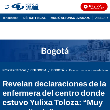
EN VIVO
Noticias Caracol En Vivo
Tendencias:
DÉFICIT FISCAL
MURIÓ ALFONSO LIZARAZO
ABELARDO
PUBLICIDAD
/
/
/
Noticias Caracol
COLOMBIA
BOGOTÁ
Revelan declaraciones de la enf
Revelan declaraciones de la
enfermera del centro donde
estuvo Yulixa Toloza: “Muy