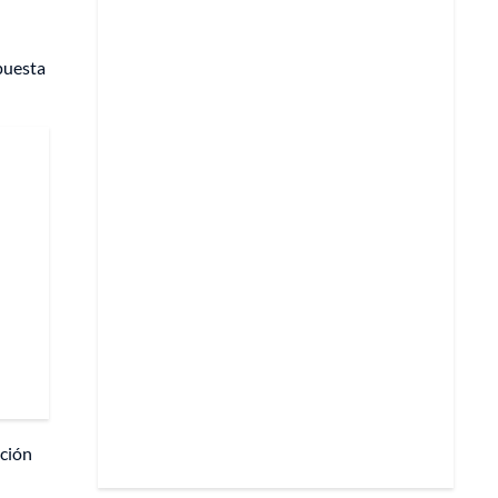
spuesta
ación