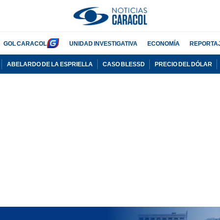
GOL CARACOL
UNIDAD INVESTIGATIVA
ECONOMÍA
REPORTA
ABELARDO DE LA ESPRIELLA
CASO BLESSD
PRECIO DEL DÓLAR
PUBLICIDAD