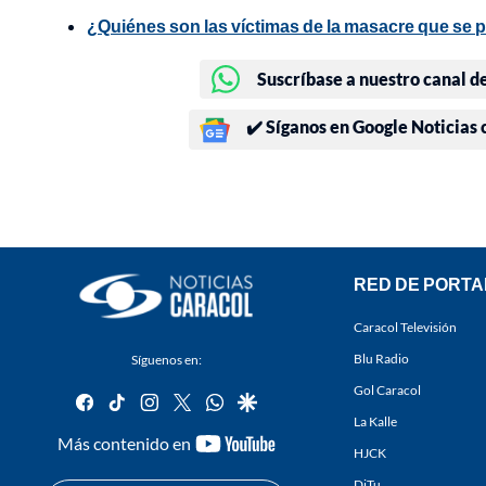
¿Quiénes son las víctimas de la masacre que se p
Suscríbase a nuestro canal d
✔️ Síganos en Google Noticias
RED DE PORTA
Caracol Televisión
Blu Radio
Síguenos en:
Gol Caracol
facebook
tiktok
instagram
twitter
whatsapp
google
La Kalle
youtube-
Más contenido en
HJCK
footer
DiTu