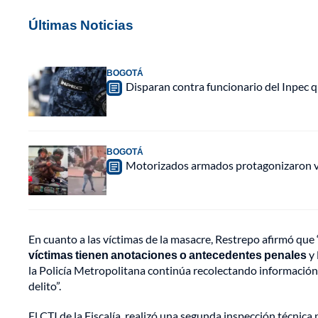
Últimas Noticias
BOGOTÁ
Disparan contra funcionario del Inpec q
BOGOTÁ
Motorizados armados protagonizaron vio
En cuanto a las víctimas de la masacre, Restrepo afirmó qu
víctimas tienen anotaciones o antecedentes penales
y 
la Policía Metropolitana continúa recolectando información 
delito”.
El CTI de la Fiscalía, realizó una segunda inspección técnica 