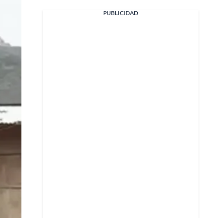
PUBLICIDAD
Facebook
X
Whatsapp
Copiar enlace
Telegram
LinkedIn