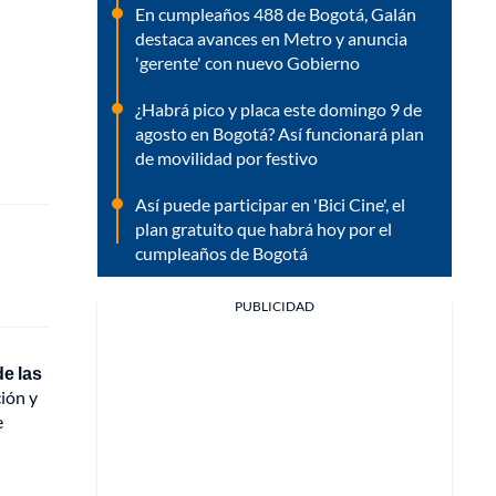
En cumpleaños 488 de Bogotá, Galán
destaca avances en Metro y anuncia
'gerente' con nuevo Gobierno
¿Habrá pico y placa este domingo 9 de
agosto en Bogotá? Así funcionará plan
de movilidad por festivo
Así puede participar en 'Bici Cine', el
plan gratuito que habrá hoy por el
cumpleaños de Bogotá
PUBLICIDAD
e las
ción y
e