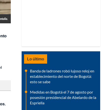
ntalla.
ento
Lo último
el
Banda de ladrones robó lujoso reloj en
establecimiento del norte de Bogotá:
esto se sabe
Medidas en Bogotá el 7 de agosto por
posesión presidencial de Abelardo de la
Espriella
ios.