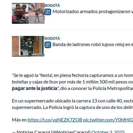
BOGOTÁ
Motorizados armados protagonizaron vio
BOGOTÁ
Banda de ladrones robó lujoso reloj en 
"Se le aguó la 'fiesta', en plena fechoría capturamos a un h
botellas y cajas de licor por más de 1 millón 500 mil pesos co
pagar ante la justicia
", dio a conocer la Policía Metropolit
En un supermercado ubicado la carrera 13 con calle 40, sec
supermercado. La Policía logró la captura de uno de los deli
Más en
https://t.co/yqNEZK7ZOB
pic.twitter.com/Y0hfH
— Noticias Caracol (@NoticiasCaracol)
October 3, 2025