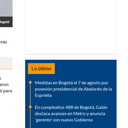
 Bogotá
 más
Lo último
a
Medidas en Bogotá el 7 de agosto por
raron
posesión presidencial de Abelardo de la
só para
Espriella
En cumpleaños 488 de Bogotá, Galán
destaca avances en Metro y anuncia
'gerente' con nuevo Gobierno