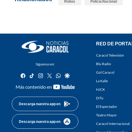
Robos
Policía Nacional
RED DE PORTA
Caracol Televisión
Blu Radio
Síguenos en:
Gol Caracol
facebook
tiktok
instagram
twitter
whatsapp
google
La Kalle
youtube-
Más contenido en
HJCK
footer
DiTu
Descarga nuestra app en
El Espectador
Teatro Mayor
Descarga nuestra app en
Caracol Internacional