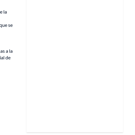
e la
que se
as a la
ial de