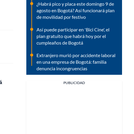
¿Habrá pico y placa este domingo 9 de
agosto en Bogotá? Así funcionará plan
de movilidad por festivo
Así puede participar en 'Bici Cine', el
plan gratuito que habrá hoy por el
cumpleaños de Bogotá
Extranjero murió por accidente laboral
en una empresa de Bogotá: familia
denuncia incongruencias
á
PUBLICIDAD