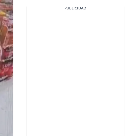
PUBLICIDAD
Facebook
X
Whatsapp
Copiar enlace
Telegram
LinkedIn