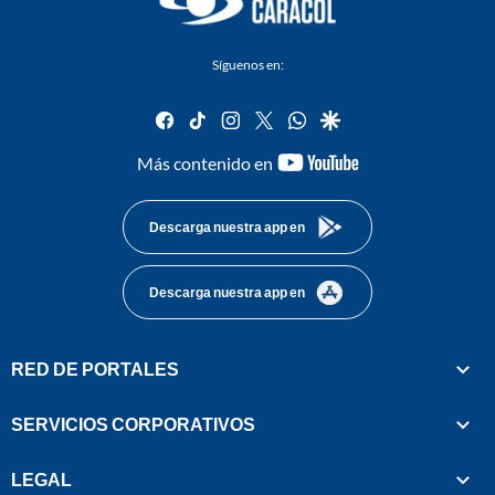
Síguenos en:
facebook
tiktok
instagram
twitter
whatsapp
google
youtube-
Más contenido en
footer
Descarga nuestra app en
Descarga nuestra app en
RED DE PORTALES
SERVICIOS CORPORATIVOS
LEGAL