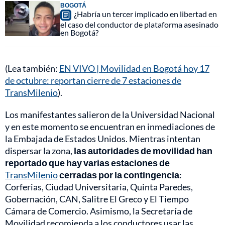
BOGOTÁ
¿Habría un tercer implicado en libertad en
el caso del conductor de plataforma asesinado
en Bogotá?
(Lea también:
EN VIVO | Movilidad en Bogotá hoy 17
de octubre: reportan cierre de 7 estaciones de
TransMilenio
).
Los manifestantes salieron de la Universidad Nacional
y en este momento se encuentran en inmediaciones de
la Embajada de Estados Unidos. Mientras intentan
dispersar la zona,
las autoridades de movilidad han
reportado que hay varias estaciones de
TransMilenio
cerradas por la contingencia
:
Corferias, Ciudad Universitaria, Quinta Paredes,
Gobernación, CAN, Salitre El Greco y El Tiempo
Cámara de Comercio. Asimismo, la Secretaría de
Movilidad recomienda a los conductores usar las