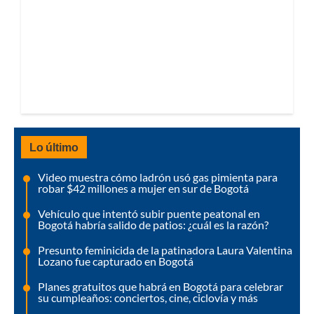
Lo último
Video muestra cómo ladrón usó gas pimienta para
robar $42 millones a mujer en sur de Bogotá
Vehículo que intentó subir puente peatonal en
Bogotá habría salido de patios: ¿cuál es la razón?
Presunto feminicida de la patinadora Laura Valentina
Lozano fue capturado en Bogotá
Planes gratuitos que habrá en Bogotá para celebrar
su cumpleaños: conciertos, cine, ciclovía y más