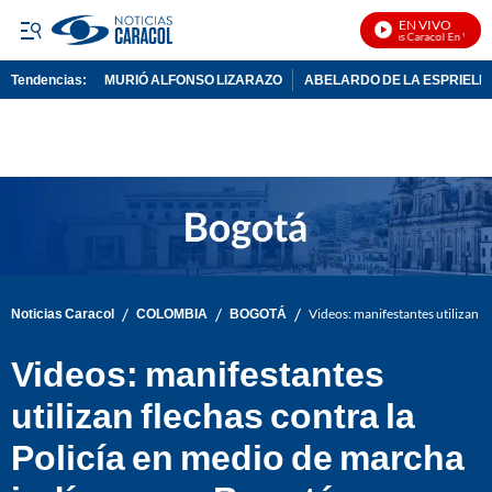
EN VIVO
Noticias Caracol En Vivo
Tendencias:
MURIÓ ALFONSO LIZARAZO
ABELARDO DE LA ESPRIELL
PUBLICIDAD
/
/
/
Noticias Caracol
COLOMBIA
BOGOTÁ
Videos: manifestantes utilizan f
Videos: manifestantes
utilizan flechas contra la
Policía en medio de marcha