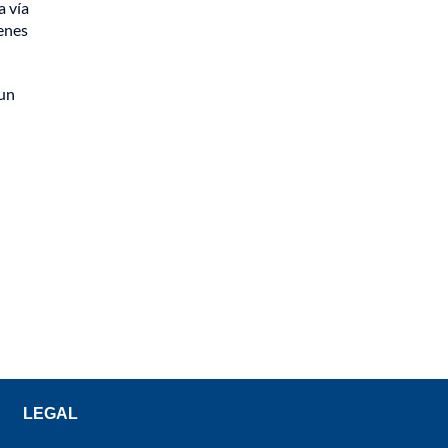
a vía
venes
 un
LEGAL