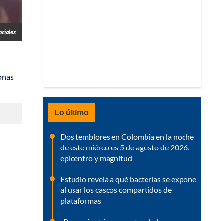
ociales
sonas
Lo último
Dos temblores en Colombia en la noche
de este miércoles 5 de agosto de 2026:
epicentro y magnitud
Estudio revela a qué bacterias se expone
al usar los cascos compartidos de
plataformas