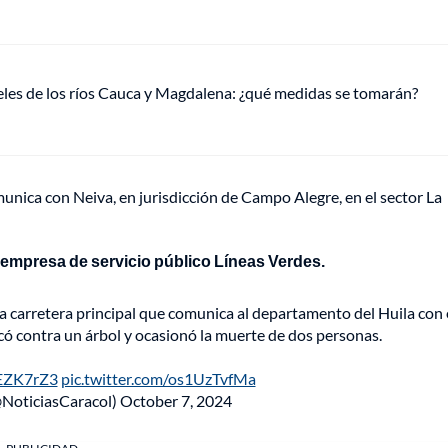
veles de los ríos Cauca y Magdalena: ¿qué medidas se tomarán?
munica con Neiva, en jurisdicción de Campo Alegre, en el sector La
 la empresa de servicio público Líneas Verdes.
una carretera principal que comunica al departamento del Huila con 
ocó contra un árbol y ocasionó la muerte de dos personas.
NEZK7rZ3
pic.twitter.com/os1UzTvfMa
@NoticiasCaracol)
October 7, 2024