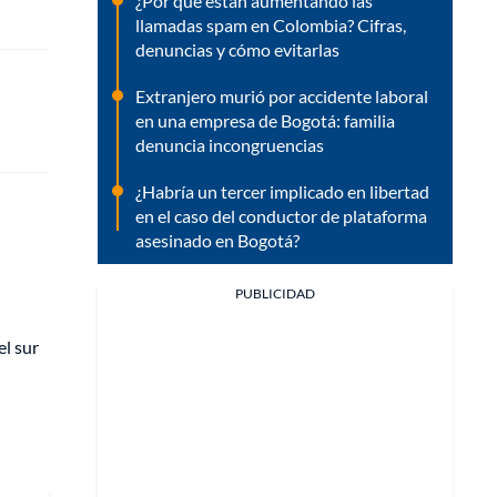
¿Por qué están aumentando las
llamadas spam en Colombia? Cifras,
denuncias y cómo evitarlas
Extranjero murió por accidente laboral
en una empresa de Bogotá: familia
denuncia incongruencias
¿Habría un tercer implicado en libertad
en el caso del conductor de plataforma
asesinado en Bogotá?
PUBLICIDAD
el sur