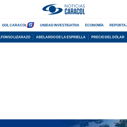
GOL CARACOL
UNIDAD INVESTIGATIVA
ECONOMÍA
REPORTA
LFONSO LIZARAZO
ABELARDO DE LA ESPRIELLA
PRECIO DEL DÓLAR
PUBLICIDAD