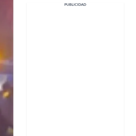
Facebook
PUBLICIDAD
X
Whatsapp
Copiar enlace
Telegram
LinkedIn