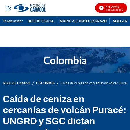
EN VIVO
Noticias Caracol En Vivo
Tendencias:
DÉFICIT FISCAL
MURIÓ ALFONSO LIZARAZO
ABELARDO
PUBLICIDAD
/
/
Noticias Caracol
COLOMBIA
Caída de ceniza en cercanías de volcán Pura
Caída de ceniza en
cercanías de volcán Puracé:
UNGRD y SGC dictan