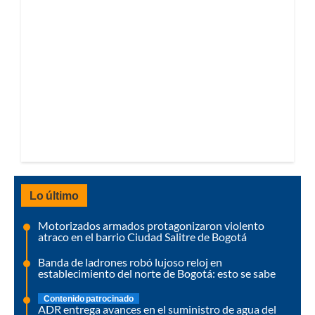
Lo último
Motorizados armados protagonizaron violento
atraco en el barrio Ciudad Salitre de Bogotá
Banda de ladrones robó lujoso reloj en
establecimiento del norte de Bogotá: esto se sabe
Contenido patrocinado
ADR entrega avances en el suministro de agua del