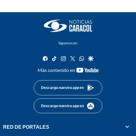
Síguenos en:
facebook
tiktok
instagram
twitter
whatsapp
google
youtube-
Más contenido en
footer
Descarga nuestra app en
Descarga nuestra app en
RED DE PORTALES