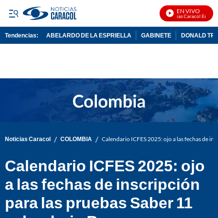
EN VIVO
Noticias Caracol En Vivo
Tendencias:
ABELARDO DE LA ESPRIELLA
GABINETE
DONALD TR
PUBLICIDAD
/
/
Noticias Caracol
COLOMBIA
Calendario ICFES 2025: ojo a las fechas de ins
Calendario ICFES 2025: ojo
a las fechas de inscripción
para las pruebas Saber 11