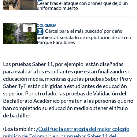
Cesar tras el ataque con drones que dejó un
uniformado muerto
COLOMBIA
Cárcel para ‘el más buscado’ por daño
ambiental: señalado de explotación de oro en
Parque Farallones
Las pruebas Saber 11, por ejemplo, están diseñadas
para evaluar a los estudiantes que están finalizando su
educación media, mientras que las pruebas Saber Pro y
Saber TyT están dirigidas a estudiantes de educación
superior. Por otro lado, las pruebas de Validación del
Bachillerato Académico permiten a las personas que no
han completado su educación media obtener el título
de bachiller.
(Lea también:
¿Cuál fue la estrategia del mejor colegio
público de Colombia en las pruebas Saber 11 del