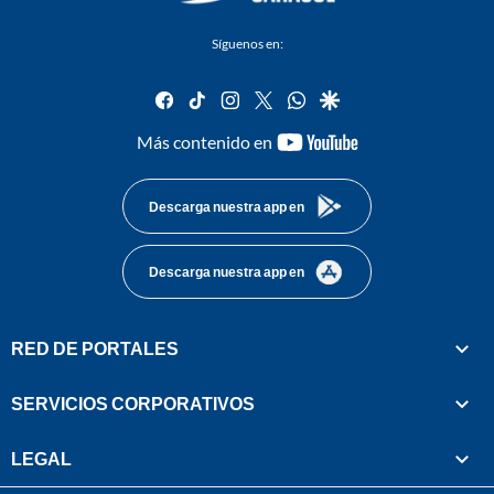
Síguenos en:
facebook
tiktok
instagram
twitter
whatsapp
google
youtube-
Más contenido en
footer
Descarga nuestra app en
Descarga nuestra app en
RED DE PORTALES
SERVICIOS CORPORATIVOS
LEGAL